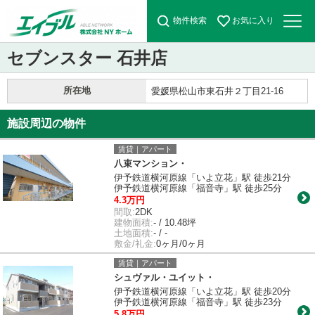
物件検索
お気に入り
セブンスター 石井店
所在地
愛媛県松山市東石井２丁目21-16
施設周辺の物件
賃貸｜アパート
八束マンション・
伊予鉄道横河原線「いよ立花」駅 徒歩21分
伊予鉄道横河原線「福音寺」駅 徒歩25分
4.3万円
間取:
2DK
建物面積:
- / 10.48坪
土地面積:
- / -
敷金/礼金:
0ヶ月/0ヶ月
賃貸｜アパート
シュヴァル・ユイット・
伊予鉄道横河原線「いよ立花」駅 徒歩20分
伊予鉄道横河原線「福音寺」駅 徒歩23分
5.8万円