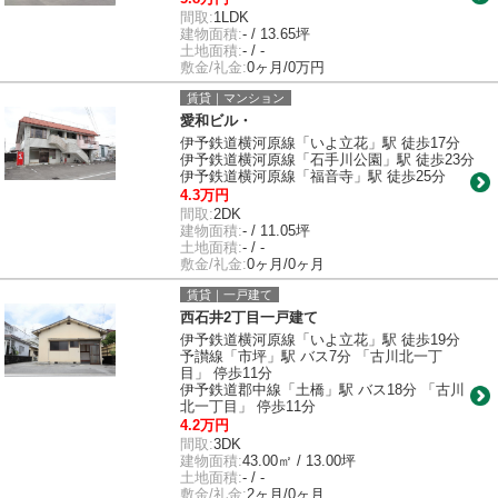
間取:
1LDK
建物面積:
- / 13.65坪
土地面積:
- / -
敷金/礼金:
0ヶ月/0万円
賃貸｜マンション
愛和ビル・
伊予鉄道横河原線「いよ立花」駅 徒歩17分
伊予鉄道横河原線「石手川公園」駅 徒歩23分
伊予鉄道横河原線「福音寺」駅 徒歩25分
4.3万円
間取:
2DK
建物面積:
- / 11.05坪
土地面積:
- / -
敷金/礼金:
0ヶ月/0ヶ月
賃貸｜一戸建て
西石井2丁目一戸建て
伊予鉄道横河原線「いよ立花」駅 徒歩19分
予讃線「市坪」駅 バス7分 「古川北一丁
目」 停歩11分
伊予鉄道郡中線「土橋」駅 バス18分 「古川
北一丁目」 停歩11分
4.2万円
間取:
3DK
建物面積:
43.00㎡ / 13.00坪
土地面積:
- / -
敷金/礼金:
2ヶ月/0ヶ月