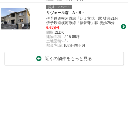
賃貸｜アパート
リヴェール森 A・B・
伊予鉄道横河原線「いよ立花」駅 徒歩21分
伊予鉄道横河原線「福音寺」駅 徒歩25分
6.6万円
間取:
2LDK
建物面積:
- / 15.89坪
土地面積:
- / -
敷金/礼金:
10万円/0ヶ月
近くの物件をもっと見る