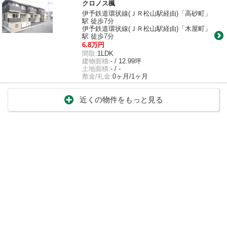
クロノス楓
伊予鉄道環状線(ＪＲ松山駅経由)「高砂町」
駅 徒歩7分
伊予鉄道環状線(ＪＲ松山駅経由)「木屋町」
駅 徒歩7分
6.8万円
間取:
1LDK
建物面積:
- / 12.99坪
土地面積:
- / -
敷金/礼金:
0ヶ月/1ヶ月
近くの物件をもっと見る