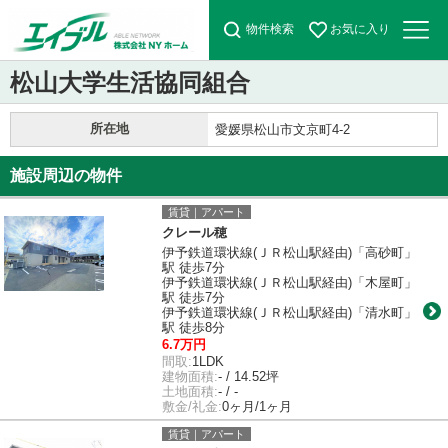
物件検索
お気に入り
松山大学生活協同組合
所在地
愛媛県松山市文京町4-2
施設周辺の物件
賃貸｜アパート
クレール穂
伊予鉄道環状線(ＪＲ松山駅経由)「高砂町」
駅 徒歩7分
伊予鉄道環状線(ＪＲ松山駅経由)「木屋町」
駅 徒歩7分
伊予鉄道環状線(ＪＲ松山駅経由)「清水町」
駅 徒歩8分
6.7万円
間取:
1LDK
建物面積:
- / 14.52坪
土地面積:
- / -
敷金/礼金:
0ヶ月/1ヶ月
賃貸｜アパート