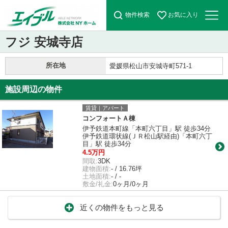
物件検索
お気に入り
フジ 安城寺店
所在地
愛媛県松山市安城寺町571-1
施設周辺の物件
賃貸｜アパート
コンフォートＡ棟
伊予鉄道本町線「本町六丁目」駅 徒歩34分
伊予鉄道環状線(ＪＲ松山駅経由)「本町六丁
目」駅 徒歩34分
4.5万円
間取:
3DK
建物面積:
- / 16.76坪
土地面積:
- / -
敷金/礼金:
0ヶ月/0ヶ月
近くの物件をもっと見る