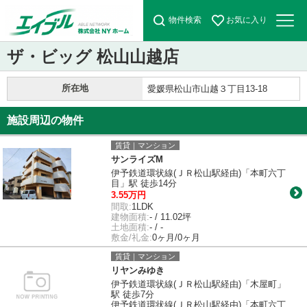
物件検索
お気に入り
ザ・ビッグ 松山山越店
所在地
愛媛県松山市山越３丁目13-18
施設周辺の物件
賃貸｜マンション
サンライズM
伊予鉄道環状線(ＪＲ松山駅経由)「本町六丁
目」駅 徒歩14分
3.55万円
間取:
1LDK
建物面積:
- / 11.02坪
土地面積:
- / -
敷金/礼金:
0ヶ月/0ヶ月
賃貸｜マンション
リヤンみゆき
伊予鉄道環状線(ＪＲ松山駅経由)「木屋町」
駅 徒歩7分
伊予鉄道環状線(ＪＲ松山駅経由)「本町六丁