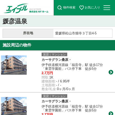
物件検索
お気に入り
媛彦温泉
所在地
愛媛県松山市畑寺３丁目4-5
施設周辺の物件
賃貸｜マンション
カーサグラン桑原・
伊予鉄道横河原線「福音寺」駅 徒歩17分
「東雲学園前」バス停下車 徒歩5分
2.7万円
間取:
1K
建物面積:
- / 6.95坪
土地面積:
- / -
敷金/礼金:
0ヶ月/0ヶ月
賃貸｜マンション
カーサグラン桑原・
伊予鉄道横河原線「福音寺」駅 徒歩17分
「東雲学園前」バス停下車 徒歩5分
2.7万円