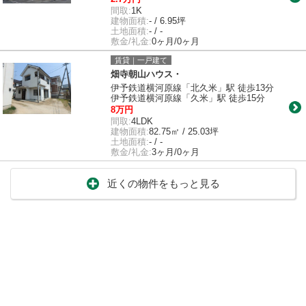
間取:
1K
建物面積:
- / 6.95坪
土地面積:
- / -
敷金/礼金:
0ヶ月/0ヶ月
賃貸｜一戸建て
畑寺朝山ハウス・
伊予鉄道横河原線「北久米」駅 徒歩13分
伊予鉄道横河原線「久米」駅 徒歩15分
8万円
間取:
4LDK
建物面積:
82.75㎡ / 25.03坪
土地面積:
- / -
敷金/礼金:
3ヶ月/0ヶ月
近くの物件をもっと見る