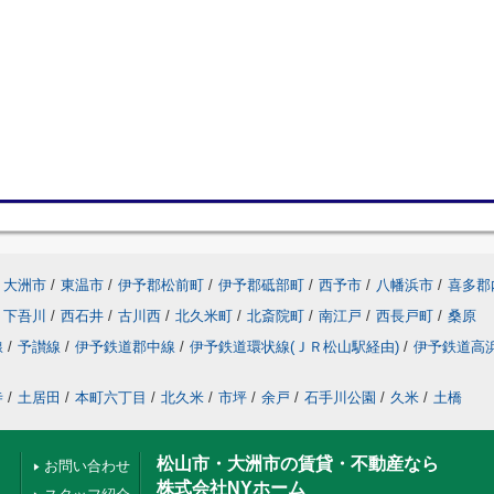
大洲市
/
東温市
/
伊予郡松前町
/
伊予郡砥部町
/
西予市
/
八幡浜市
/
喜多郡
下吾川
/
西石井
/
古川西
/
北久米町
/
北斎院町
/
南江戸
/
西長戸町
/
桑原
線
/
予讃線
/
伊予鉄道郡中線
/
伊予鉄道環状線(ＪＲ松山駅経由)
/
伊予鉄道高
寺
/
土居田
/
本町六丁目
/
北久米
/
市坪
/
余戸
/
石手川公園
/
久米
/
土橋
松山市・大洲市の賃貸・不動産なら
お問い合わせ
株式会社NYホーム