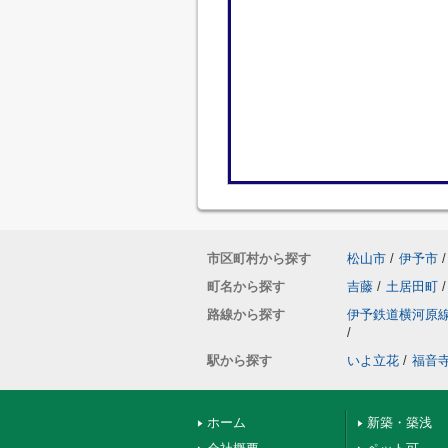
市区町村から探す
松山市
/
伊予市
/
町名から探す
吉藤
/
土居田町
/
路線から探す
伊予鉄道横河原
/
駅から探す
いよ立花
/
福音
ホーム
新築・築浅