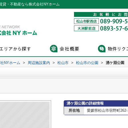
賃貸・不動産なら株式会社NYホーム
社NYホーム
>
周辺施設案内
>
松山市
>
松山市の公園
>
湧ケ淵公園
湧ケ淵公園の詳細情報
所在地
愛媛県松山市宿野町262-