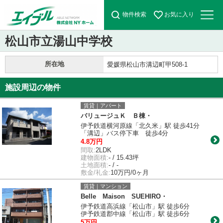
物件検索
お気に入り
松山市立湯山中学校
所在地
愛媛県松山市溝辺町甲508-1
施設周辺の物件
賃貸｜アパート
バリュージュＫ Ｂ棟・
伊予鉄道横河原線「北久米」駅 徒歩41分
「溝辺」バス停下車 徒歩4分
4.8万円
間取:
2LDK
建物面積:
- / 15.43坪
土地面積:
- / -
敷金/礼金:
10万円/0ヶ月
賃貸｜マンション
Belle Maison SUEHIRO・
伊予鉄道高浜線「松山市」駅 徒歩6分
伊予鉄道郡中線「松山市」駅 徒歩6分
5万円