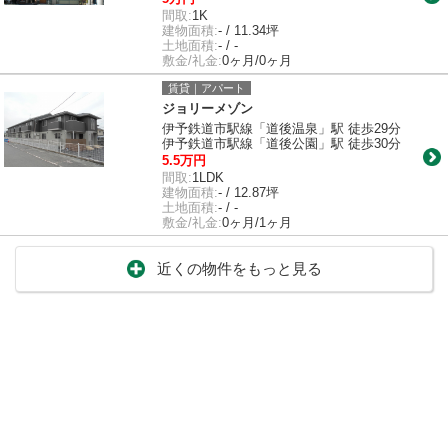
間取:
1K
建物面積:
- / 11.34坪
土地面積:
- / -
敷金/礼金:
0ヶ月/0ヶ月
賃貸｜アパート
ジョリーメゾン
伊予鉄道市駅線「道後温泉」駅 徒歩29分
伊予鉄道市駅線「道後公園」駅 徒歩30分
5.5万円
間取:
1LDK
建物面積:
- / 12.87坪
土地面積:
- / -
敷金/礼金:
0ヶ月/1ヶ月
近くの物件をもっと見る