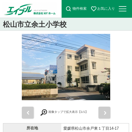
物件検索
お気に入り
松山市立余土小学校
前
次
画像タップで拡大表示【
1
/1】
所在地
愛媛県松山市余戸東１丁目14-17