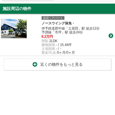
施設周辺の物件
賃貸｜アパート
ノースウイング保免・
伊予鉄道郡中線「土居田」駅 徒歩12分
予讃線「市坪」駅 徒歩24分
6.2万円
間取:
2LDK
建物面積:
- / 15.44坪
土地面積:
- / -
敷金/礼金:
0ヶ月/0ヶ月
近くの物件をもっと見る