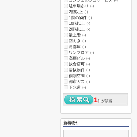
コンシェルジュサービス
(-)
駐車場あり
(-)
2階以上
(-)
1階の物件
(-)
10階以上
(-)
20階以上
(-)
最上階
(-)
南向き
(-)
角部屋
(-)
ワンフロア
(-)
高層ビル
(-)
飲食店可
(-)
居抜物件
(-)
個別空調
(-)
都市ガス
(-)
下水道
(-)
1
件が該当
新着物件