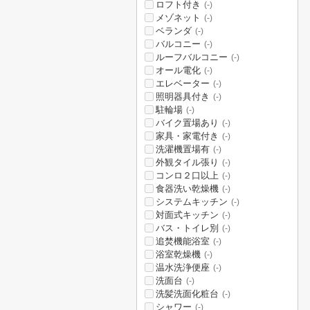
ロフト付き
(-)
メゾネット
(-)
ベランダ
(-)
バルコニー
(-)
ルーフバルコニー
(-)
オール電化
(-)
エレベーター
(-)
照明器具付き
(-)
駐輪場
(-)
バイク置場あり
(-)
家具・家電付き
(-)
洗濯機置場有
(-)
外観タイル張り
(-)
コンロ２口以上
(-)
食器洗い乾燥機
(-)
システムキッチン
(-)
対面式キッチン
(-)
バス・トイレ別
(-)
追焚機能浴室
(-)
浴室乾燥機
(-)
温水洗浄便座
(-)
洗面台
(-)
洗髪洗面化粧台
(-)
シャワー
(-)