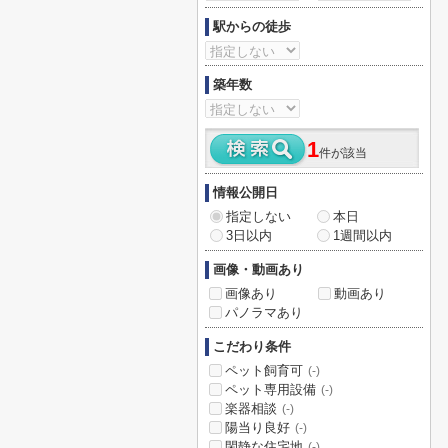
駅からの徒歩
築年数
1
件が該当
情報公開日
指定しない
本日
3日以内
1週間以内
画像・動画あり
画像あり
動画あり
パノラマあり
こだわり条件
ペット飼育可
(-)
ペット専用設備
(-)
楽器相談
(-)
陽当り良好
(-)
閑静な住宅地
(-)