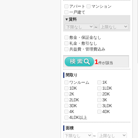
アパート
マンション
一戸建て
▼賃料
～
敷金・保証金なし
礼金・敷引なし
共益費・管理費込み
1
件が該当
間取り
ワンルーム
1K
1DK
1LDK
2K
2DK
2LDK
3K
3DK
3LDK
4K
4DK
4LDK以上
面積
～