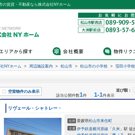
市の賃貸・不動産なら株式会社NYホーム
社NYホーム
>
周辺施設案内
>
松山市
>
松山市の小学校
>
窪田小学校
並び順：
空室物件のみ表示
1
1-1
該当公開件数
件
件表示
リヴェール・シャトレー・
愛媛県
松山市
来住町
住所
交通
伊予鉄道横河原線
「
久米
」駅 徒