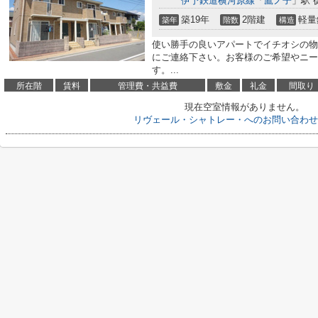
伊予鉄道横河原線
「
鷹ノ子
」駅 
築19年
2階建
軽量
築年
階数
構造
使い勝手の良いアパートでイチオシの物
にご連絡下さい。お客様のご希望やニー
す。...
所在階
賃料
管理費・共益費
敷金
礼金
間取り
現在空室情報がありません。
リヴェール・シャトレー・へのお問い合わせ