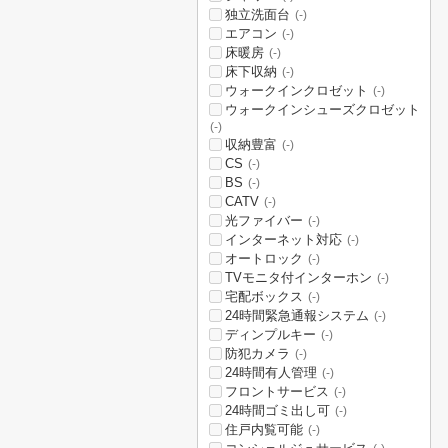
独立洗面台
(-)
エアコン
(-)
床暖房
(-)
床下収納
(-)
ウォークインクロゼット
(-)
ウォークインシューズクロゼット
(-)
収納豊富
(-)
CS
(-)
BS
(-)
CATV
(-)
光ファイバー
(-)
インターネット対応
(-)
オートロック
(-)
TVモニタ付インターホン
(-)
宅配ボックス
(-)
24時間緊急通報システム
(-)
ディンプルキー
(-)
防犯カメラ
(-)
24時間有人管理
(-)
フロントサービス
(-)
24時間ゴミ出し可
(-)
住戸内覧可能
(-)