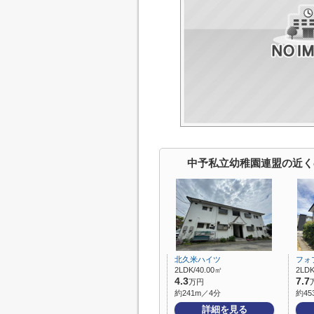
中予私立幼稚園連盟の近く
北久米ハイツ
フォ
2LDK/40.00㎡
2LDK
4.3
7.7
万円
約241m／4分
約45
詳細を見る