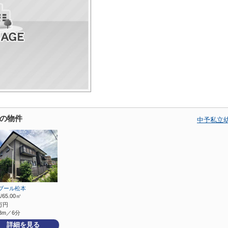
の物件
中予私立
ブール松本
/65.00㎡
万円
3m／6分
詳細を見る