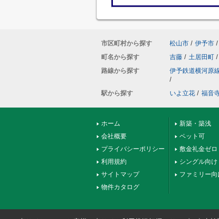
市区町村から探す
松山市
/
伊予市
/
町名から探す
吉藤
/
土居田町
/
路線から探す
伊予鉄道横河原
/
駅から探す
いよ立花
/
福音
ホーム
新築・築浅
会社概要
ペット可
プライバシーポリシー
敷金礼金ゼロ
利用規約
シングル向け
サイトマップ
ファミリー向
物件カタログ