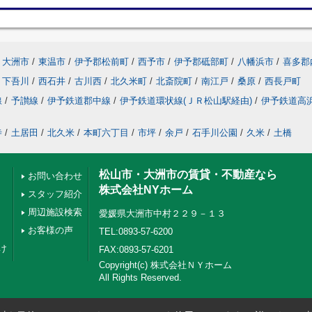
大洲市
/
東温市
/
伊予郡松前町
/
西予市
/
伊予郡砥部町
/
八幡浜市
/
喜多郡
下吾川
/
西石井
/
古川西
/
北久米町
/
北斎院町
/
南江戸
/
桑原
/
西長戸町
線
/
予讃線
/
伊予鉄道郡中線
/
伊予鉄道環状線(ＪＲ松山駅経由)
/
伊予鉄道高
寺
/
土居田
/
北久米
/
本町六丁目
/
市坪
/
余戸
/
石手川公園
/
久米
/
土橋
松山市・大洲市の賃貸・不動産なら
お問い合わせ
株式会社NYホーム
スタッフ紹介
周辺施設検索
愛媛県大洲市中村２２９－１３
お客様の声
TEL:0893-57-6200
け
FAX:0893-57-6201
Copyright(c) 株式会社ＮＹホーム
All Rights Reserved.