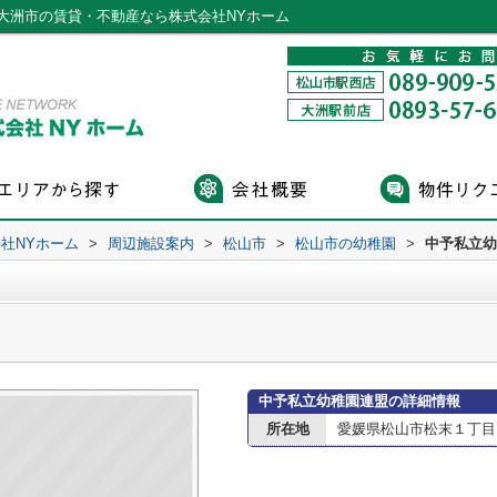
大洲市の賃貸・不動産なら株式会社NYホーム
社NYホーム
>
周辺施設案内
>
松山市
>
松山市の幼稚園
>
中予私立幼
中予私立幼稚園連盟の詳細情報
所在地
愛媛県松山市松末１丁目1