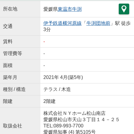
所在地
愛媛県
東温市
牛渕
伊予鉄道横河原線
「
牛渕団地前
」駅 徒歩
交通
3分
賃料
-
管理費等
-
面積
-
築年月
2021年 4月(築5年)
種別 / 構造
テラス / 木造
階建
2階建
株式会社ＮＹホーム松山南店
愛媛県松山市天山３丁目１４－２５
取扱会社
TEL:089-993-7700
愛媛県知事 (4) 第5105号