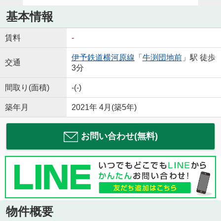
基本情報
賃料
-
伊予鉄道横河原線
「
牛渕団地前
」駅 徒歩
交通
3分
間取り(面積)
-(-)
築年月
2021年 4月(築5年)
お問い合わせ(無料)
物件概要