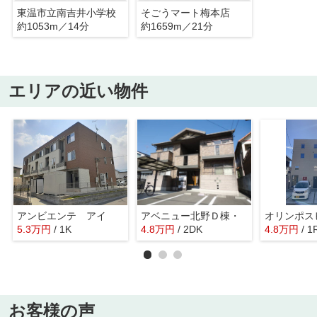
東温市立南吉井小学校
そごうマート梅本店
約1053m／14分
約1659m／21分
エリアの近い物件
アンビエンテ アイ
アベニュー北野Ｄ棟・
オリンポス
5.3
万
円
/ 1K
4.8
万
円
/ 2DK
4.8
万
円
/ 1
お客様の声