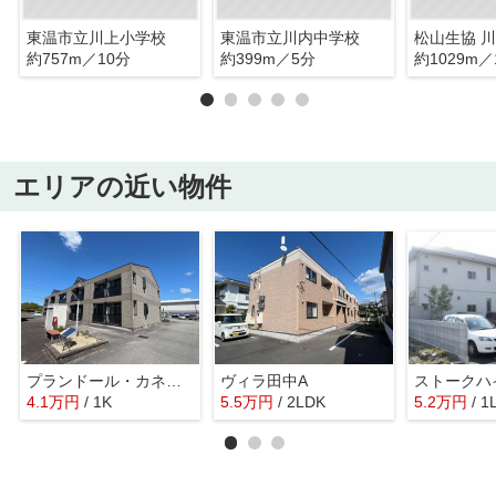
東温市立川上小学校
東温市立川内中学校
松山生協 
約757m／10分
約399m／5分
約1029m／
エリアの近い物件
プランドール・カネキB棟
ヴィラ田中A
ストークハ
4.1
万
円
/ 1K
5.5
万
円
/ 2LDK
5.2
万
円
/ 1