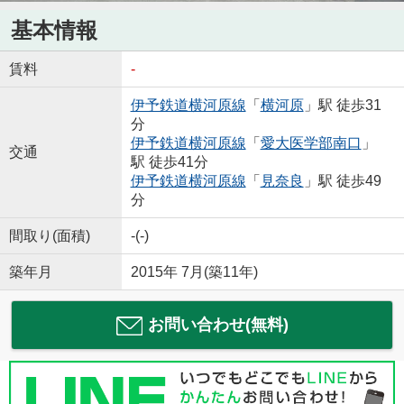
基本情報
賃料
-
伊予鉄道横河原線
「
横河原
」駅 徒歩31
分
伊予鉄道横河原線
「
愛大医学部南口
」
交通
駅 徒歩41分
伊予鉄道横河原線
「
見奈良
」駅 徒歩49
分
間取り(面積)
-(-)
築年月
2015年 7月(築11年)
お問い合わせ(無料)