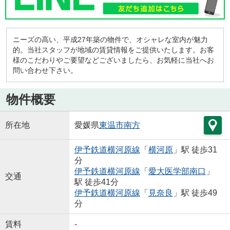
ニーズの高い、平成27年築の物件で、オシャレな室内が魅力
的。当社スタッフが地域の賃貸情報をご提供いたします。お客
様のこだわりやご要望などございましたら、お気軽に当社へお
問い合わせ下さい。
物件概要
所在地
愛媛県
東温市
南方
伊予鉄道横河原線
「
横河原
」駅 徒歩31
分
伊予鉄道横河原線
「
愛大医学部南口
」
交通
駅 徒歩41分
伊予鉄道横河原線
「
見奈良
」駅 徒歩49
分
賃料
-