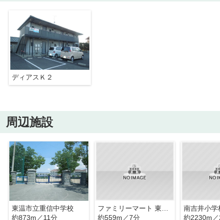
ディアスＫ２
周辺施設
東温市立重信中学校
ファミリーマート 東温市役所前店
南吉井小学
約873m／11分
約559m／7分
約2230m／