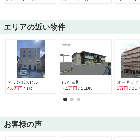
エリアの近い物件
オリンポスヒル
ほたる川
4.8
万
円
/ 1R
7.1
万
円
/ 1LDK
5
万
円
/ 3D
お客様の声