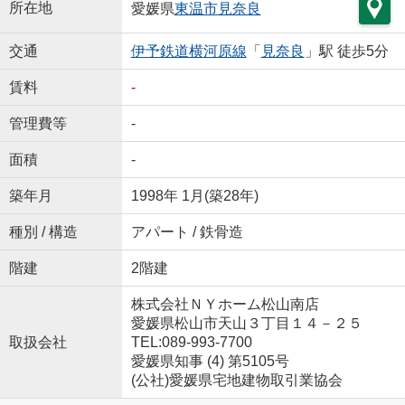
所在地
愛媛県
東温市
見奈良
交通
伊予鉄道横河原線
「
見奈良
」駅 徒歩5分
賃料
-
管理費等
-
面積
-
築年月
1998年 1月(築28年)
種別 / 構造
アパート / 鉄骨造
階建
2階建
株式会社ＮＹホーム松山南店
愛媛県松山市天山３丁目１４－２５
取扱会社
TEL:089-993-7700
愛媛県知事 (4) 第5105号
(公社)愛媛県宅地建物取引業協会