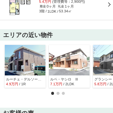
5.4万円
(管理費等：2,900円)
0ヶ月
1ヶ月
敷金
礼金
3階
53.34㎡
1LDK
エリアの近い物件
ルーチェ・デルソーレⅡ
ルペ・ヤシロ Ⅲ
グランシー
4.9
万
円
/ 1R
7.1
万
円
/ 2LDK
5.8
万
円
/ 2