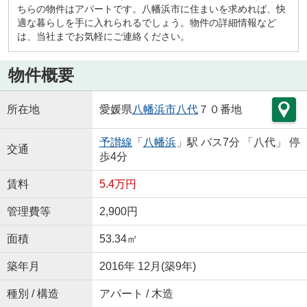
ちらの物件はアパートです。八幡浜市に住まいを求めれば、快
適な暮らしを手に入れられるでしょう。物件の詳細情報など
は、当社までお気軽にご連絡ください。
物件概要
所在地
愛媛県
八幡浜市
八代
７０番地
予讃線
「
八幡浜
」駅 バス7分 「八代」 停
交通
歩4分
賃料
5.4万円
管理費等
2,900円
面積
53.34㎡
築年月
2016年 12月(築9年)
種別 / 構造
アパート / 木造