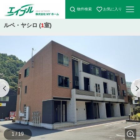
物件検索
お気に入り
ルペ・ヤシロ (
1
室)
1 / 19