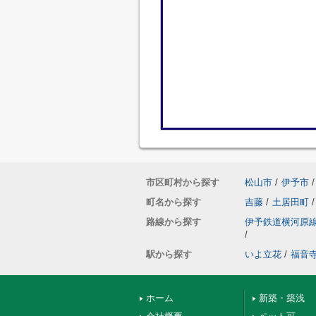
市区町村から探す
松山市
/
伊予市
/
町名から探す
吉藤
/
土居田町
/
路線から探す
伊予鉄道横河原
/
駅から探す
いよ立花
/
福音
ホーム
新築・築浅