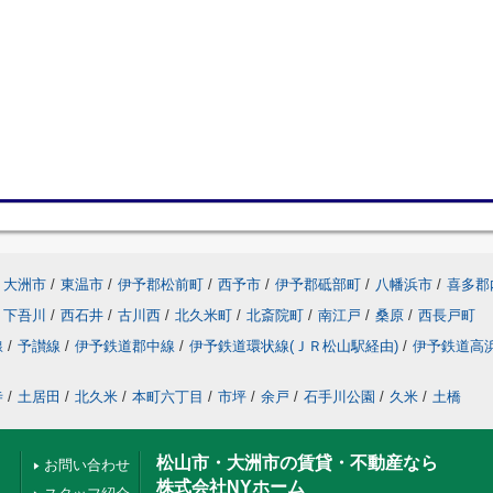
大洲市
/
東温市
/
伊予郡松前町
/
西予市
/
伊予郡砥部町
/
八幡浜市
/
喜多郡
下吾川
/
西石井
/
古川西
/
北久米町
/
北斎院町
/
南江戸
/
桑原
/
西長戸町
線
/
予讃線
/
伊予鉄道郡中線
/
伊予鉄道環状線(ＪＲ松山駅経由)
/
伊予鉄道高
寺
/
土居田
/
北久米
/
本町六丁目
/
市坪
/
余戸
/
石手川公園
/
久米
/
土橋
松山市・大洲市の賃貸・不動産なら
お問い合わせ
株式会社NYホーム