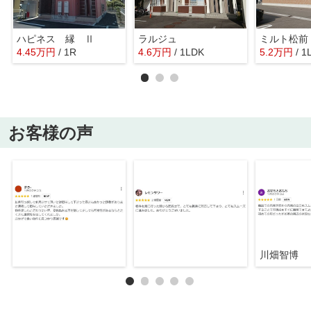
ハピネス 縁 Ⅱ
ラルジュ
ミルト松前
4.45
万
円
/ 1R
4.6
万
円
/ 1LDK
5.2
万
円
/ 1
お客様の声
川畑智博