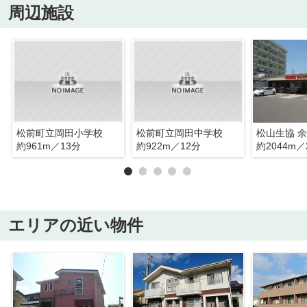
周辺施設
松前町立岡田小学校
松前町立岡田中学校
松山生協 
約961m／13分
約922m／12分
約2044m／
エリアの近い物件