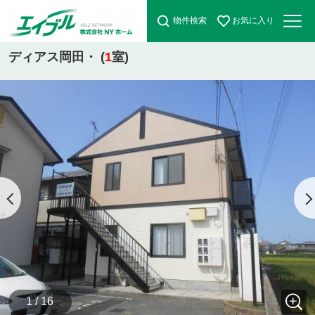
物件検索
お気に入り
ディアス岡田・ (
1
室)
1 / 16