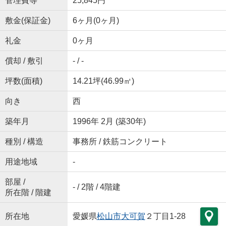
管理費等
25,845円
敷金(保証金)
6ヶ月(0ヶ月)
礼金
0ヶ月
償却 / 敷引
- / -
坪数(面積)
14.21坪(46.99㎡)
向き
西
築年月
1996年 2月 (築30年)
種別 / 構造
事務所 / 鉄筋コンクリート
用途地域
-
部屋 /
- / 2階 / 4階建
所在階 / 階建
所在地
愛媛県
松山市
大可賀
２丁目1-28