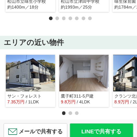
松山市立味生小学校
松山市立津田中学校
味生保育園
約1400m／18分
約1993m／25分
約1784m／
エリアの近い物件
サン・フォレスト
鷹子町311-5戸建
クランツ北
7.35
万
円
/ 1LDK
9.8
万
円
/ 4LDK
8.9
万
円
/ 2
メールで共有する
LINEで共有する