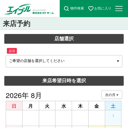
物件検索
お気に入り
来店予約
店舗選択
必須
ご希望の店舗を選択してください
来店希望日時を選択
2026年 8月
日
月
火
水
木
金
土
26
27
28
29
30
31
1