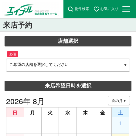
物件検索
お気に入り
来店予約
店舗選択
必須
ご希望の店舗を選択してください
来店希望日時を選択
2026年 8月
日
月
火
水
木
金
土
26
27
28
29
30
31
1