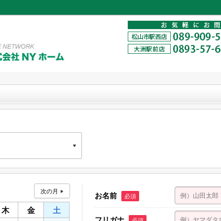
お名前
必須
木
金
土
フリガナ
西店
必須