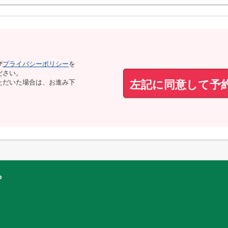
び
プライバシーポリシー
を
ださい。
左記に同意して予
ただいた場合は、お進み下
ら