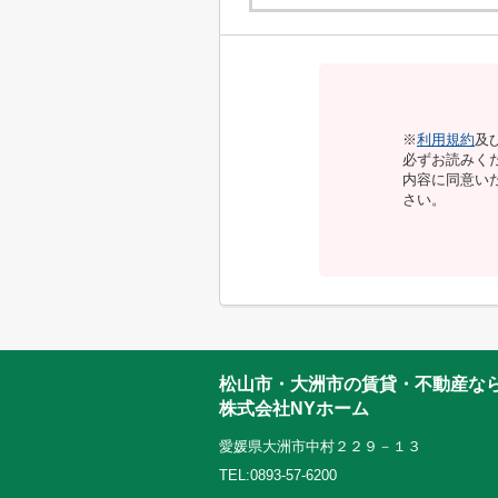
※
利用規約
及
必ずお読みく
内容に同意い
さい。
松山市・大洲市の賃貸・不動産な
株式会社NYホーム
愛媛県大洲市中村２２９－１３
TEL:0893-57-6200