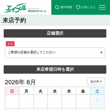
物件検索
お気に入り
来店予約
店舗選択
必須
ご希望の店舗を選択してください
来店希望日時を選択
2026年 8月
日
月
火
水
木
金
土
26
27
28
29
30
31
1