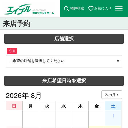
物件検索
お気に入り
来店予約
店舗選択
必須
ご希望の店舗を選択してください
来店希望日時を選択
2026年 8月
日
月
火
水
木
金
土
26
27
28
29
30
31
1