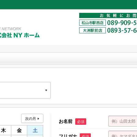
お名前
必須
木
金
土
フリガナ
西店
必須