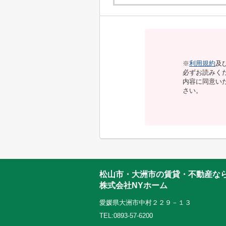
※
利用規約
及
必ずお読みく
内容に同意い
さい。
松山市・大洲市の賃貸・不動産な
株式会社NYホーム
愛媛県大洲市中村２２９－１３
TEL:0893-57-6200