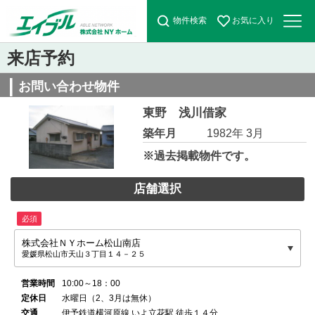
物件検索
お気に入り
来店予約
お問い合わせ物件
東野 浅川借家
築年月
1982年 3月
※過去掲載物件です。
店舗選択
必須
株式会社ＮＹホーム松山南店
愛媛県松山市天山３丁目１４－２５
営業時間
10:00～18：00
定休日
水曜日（2、3月は無休）
交通
伊予鉄道横河原線 いよ立花駅 徒歩１４分