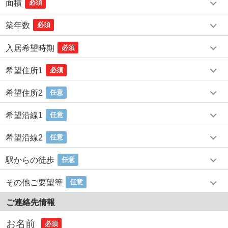
面積
必須
築年数
必須
入居希望時期
必須
希望住所1
必須
希望住所2
任意
希望沿線1
任意
希望沿線2
任意
駅からの徒歩
任意
その他ご要望等
任意
ご連絡先情報
お名前
必須