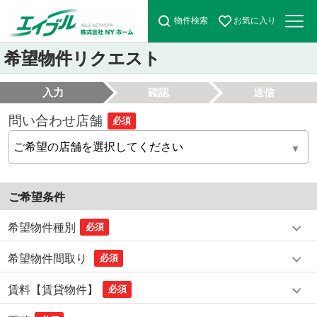
物件検索
お気に入り
希望物件リクエスト
入力
確認
送信
問い合わせ店舗
必須
ご希望条件
希望物件種別
必須
希望物件間取り
必須
賃料【賃貸物件】
必須