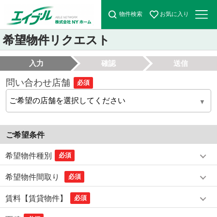
物件検索
お気に入り
希望物件リクエスト
入力
確認
送信
問い合わせ店舗
必須
ご希望条件
希望物件種別
必須
希望物件間取り
必須
賃料【賃貸物件】
必須