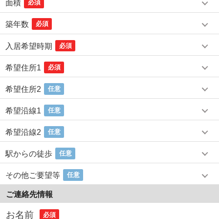
面積
必須
築年数
必須
入居希望時期
必須
希望住所1
必須
希望住所2
任意
希望沿線1
任意
希望沿線2
任意
駅からの徒歩
任意
その他ご要望等
任意
ご連絡先情報
お名前
必須