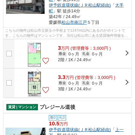
伊予鉄道環状線(ＪＲ松山駅経由)
「
大手
町
」駅 徒歩14分
築42年 / 24.49㎡
愛媛県
松山市
南江戸
５丁目
こちらの物件は松山市立新玉小学校まで1247m以内にあるのがポイントで
す。こちらの物件はマンションです。当社は松山市にある賃貸物件情報を豊
富に取り扱っております。地域に密着して...
3
万
円
(管理費等：3,000円 )
0ヶ月
0ヶ月
敷金
礼金
2階 / 1K / 24.49㎡
3.3
万
円
(管理費等：3,000円 )
0ヶ月
0ヶ月
敷金
礼金
3階 / 1K / 24.49㎡
プレジール道後
賃貸 | マンション
敷0
礼0
10.5
万円
伊予鉄道環状線(ＪＲ松山駅経由)
「
上一