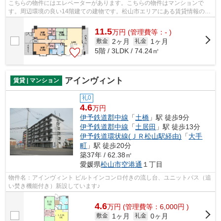
こちらの物件にはエレベーターがあります。こちらの物件はマンションで
す。周辺環境の良い14階建ての建物です。松山市エリアにある賃貸情報のこ
となら、地域に密着した当社へお任せ下...
11.5
万
円
(管理費等：- )
2ヶ月
1ヶ月
敷金
礼金
5階 / 3LDK / 74.24㎡
アインヴィント
賃貸 | マンション
礼0
4.6
万円
伊予鉄道郡中線
「
土橋
」駅 徒歩9分
伊予鉄道郡中線
「
土居田
」駅 徒歩13分
伊予鉄道環状線(ＪＲ松山駅経由)
「
大手
町
」駅 徒歩20分
築37年 / 62.38㎡
愛媛県
松山市
空港通
１丁目
物件名：アインヴィント ビルトインコンロ付きの流し台、ユニットバス（追
い焚き機能付き）新設しています♪
4.6
万
円
(管理費等：6,000円 )
1ヶ月
0ヶ月
敷金
礼金