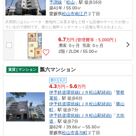
予讃線
「
松山
」駅 徒歩16分
築41年 / 55.00㎡
愛媛県
松山市
南江戸
２丁目
共用部にはエレベータ・敷地内ごみ置き場など様々な設備やサービスが揃っ
ているので便利です。新たに無料インターネット設備も導入されました。
6.7
万
円
(管理費等：5,000円 )
0ヶ月
0ヶ月
敷金
礼金
2階 / 2LDK / 55.00㎡
瓢六マンション
賃貸 | マンション
敷0
礼0
4.3
5.6
万円～
万円
伊予鉄道環状線(ＪＲ松山駅経由)
「
警察
署前
」駅 徒歩6分
伊予鉄道環状線(ＪＲ松山駅経由)
「
勝山
町
」駅 徒歩7分
伊予鉄道環状線(ＪＲ松山駅経由)
「
大街
道
」駅 徒歩7分
築62年 / 39.66㎡～55.60㎡
愛媛県
松山市
喜与町
２丁目