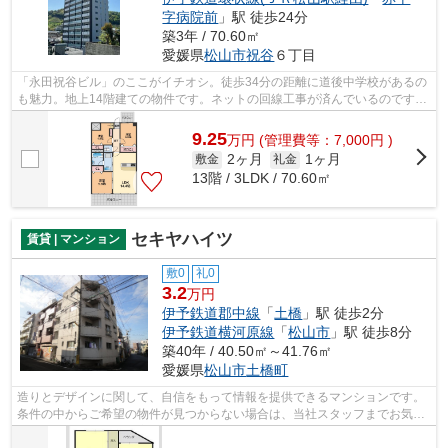
字病院前
」駅 徒歩24分
築3年 / 70.60㎡
愛媛県
松山市
祝谷
６丁目
「永田祝谷ビル」のここがイチオシ。徒歩34分の距離に道後中学校があるの
も魅力。地上14階建ての物件です。ネットの回線工事が済んでいるのですぐ
にパソコンが使えます。松山市エリア...
9.25
万
円
(管理費等：7,000円 )
2ヶ月
1ヶ月
敷金
礼金
13階 / 3LDK / 70.60㎡
セキヤハイツ
賃貸 | マンション
敷0
礼0
3.2
万円
伊予鉄道郡中線
「
土橋
」駅 徒歩2分
伊予鉄道横河原線
「
松山市
」駅 徒歩8分
築40年 / 40.50㎡～41.76㎡
愛媛県
松山市
土橋町
造りとデザインに関して、自信をもって情報を提供できるマンションです。
条件の中からご希望の物件が見つからない場合は、当社スタッフまでお気軽
にお尋ねください。お客様のご希望の...