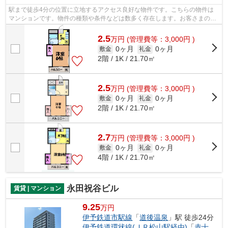
駅まで徒歩4分の位置に立地するアクセス良好な物件です。こちらの物件は
マンションです。物件の種類や条件などは数多く存在します。お客さまのご
希望により近い物件をご紹介していきま...
2.5
万
円
(管理費等：3,000円 )
0ヶ月
0ヶ月
敷金
礼金
2階 / 1K / 21.70㎡
2.5
万
円
(管理費等：3,000円 )
0ヶ月
0ヶ月
敷金
礼金
2階 / 1K / 21.70㎡
2.7
万
円
(管理費等：3,000円 )
0ヶ月
0ヶ月
敷金
礼金
4階 / 1K / 21.70㎡
永田祝谷ビル
賃貸 | マンション
9.25
万円
伊予鉄道市駅線
「
道後温泉
」駅 徒歩24分
伊予鉄道環状線(ＪＲ松山駅経由)
「
赤十