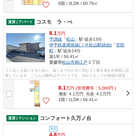
6階 / 3LDK / 60.78㎡
コスモ ラ・ぺ
賃貸 | アパート
8.1
万円
予讃線
「
松山
」駅 徒歩13分
伊予鉄道環状線(ＪＲ松山駅経由)
「
宮田
町
」駅 徒歩14分
築1年 / 56.41㎡
愛媛県
松山市
南江戸
３丁目
ゴミ出しを楽にするために、遠くまで行かずに済むゴミ置き場を共用部に設
置しています。こちらの物件はアパートです。当社スタッフが地域の賃貸情
報をご提供いたします。お客様のこだ...
8.1
万
円
(管理費等：5,000円 )
4.1万円
4.1万円
敷金
礼金
1階 / 1LDK / 56.41㎡
コンフォート久万ノ台
賃貸 | マンション
礼0
4.8
万円