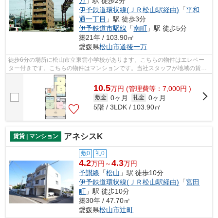
万
」駅 徒歩2分
伊予鉄道環状線(ＪＲ松山駅経由)
「
平和
通一丁目
」駅 徒歩3分
伊予鉄道市駅線
「
南町
」駅 徒歩5分
築21年 / 103.90㎡
愛媛県
松山市
道後一万
徒歩6分の場所に松山市立東雲小学校があります。こちらの物件はエレベー
ター付きです。こちらの物件はマンションです。当社スタッフが地域の賃貸
情報をご提供いたします。お客様のこだ...
10.5
万
円
(管理費等：7,000円 )
0ヶ月
0ヶ月
敷金
礼金
5階 / 3LDK / 103.90㎡
アネシスK
賃貸 | マンション
敷0
礼0
4.2
4.3
万円～
万円
予讃線
「
松山
」駅 徒歩10分
伊予鉄道環状線(ＪＲ松山駅経由)
「
宮田
町
」駅 徒歩10分
築30年 / 47.70㎡
愛媛県
松山市
辻町