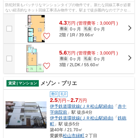
防犯対策もバッチリなマンションタイプの物件です。新たな回線工事が必要
ない経済的なネット回線工事済み物件です。駅まで徒歩圏内なのでアクセス
の良い物件です。こちらでは伊予鉄道...
4.3
万
円
(管理費等：3,000円 )
0ヶ月
0ヶ月
敷金
礼金
2階 / 1R / 39.66㎡
5.6
万
円
(管理費等：3,000円 )
0ヶ月
0ヶ月
敷金
礼金
3階 / 2LDK / 55.60㎡
メゾン・プリエ
賃貸 | マンション
敷0
礼0
2.5
2.7
万円～
万円
伊予鉄道環状線(ＪＲ松山駅経由)
「
赤十
字病院前
」駅 徒歩4分
伊予鉄道環状線(ＪＲ松山駅経由)
「
鉄砲
町
」駅 徒歩5分
築40年 / 21.70㎡
愛媛県
松山市
緑町
２丁目