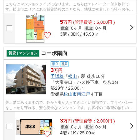
こちらはマンションタイプになります。こちらはエレベーター付き物件で
す。松山市エリアにある賃貸情報のことなら、地域に密着した当社へお任せ
下さい。当社は、多種多様な賃貸情報を...
5
万
円
(管理費等：5,000円 )
0ヶ月
0ヶ月
敷金
礼金
3階 / 3DK / 45.90㎡
コーポ陽向
賃貸 | マンション
敷0
礼0
3
万円
予讃線
「
松山
」駅 徒歩18分
「大宝寺口」バス停下車 徒歩3分
築29年 / 25.00㎡
愛媛県
松山市
南江戸
４丁目
最上階にありますので、外から虫が入ってきにくい特徴です。プライバシー
をしっかり守れる、安心安全なマンションです。お客様のご希望の物件の条
件をお聞かせください。その条件に合...
3
万
円
(管理費等：2,000円 )
0ヶ月
0ヶ月
敷金
礼金
4階 / 1K / 25.00㎡