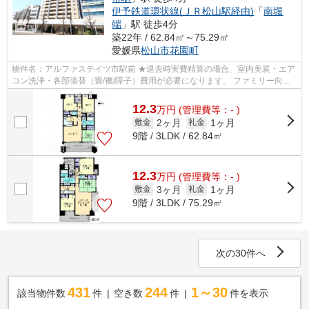
伊予鉄道環状線(ＪＲ松山駅経由)
「
南堀
端
」駅 徒歩4分
築22年 / 62.84㎡～75.29㎡
愛媛県
松山市
花園町
物件名：アルファステイツ市駅前 ★退去時実費精算の場合、室内美装・エア
コン洗浄・各部張替（畳/襖/障子）費用が必要になります。 ファミリー向け
のポイント、番町小学校(子規旅たち...
12.3
万
円
(管理費等：- )
2ヶ月
1ヶ月
敷金
礼金
9階 / 3LDK / 62.84㎡
12.3
万
円
(管理費等：- )
3ヶ月
1ヶ月
敷金
礼金
9階 / 3LDK / 75.29㎡
次の30件へ
431
244
1～30
該当物件数
件
空き数
件
件を表示