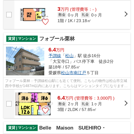
3
万
円
(管理費等：- )
0ヶ月
0ヶ月
敷金
礼金
1階 / 1K / 23.18㎡
フォブール栗林
賃貸 | マンション
6.4
万円
予讃線
「
松山
」駅 徒歩16分
「大宝寺口」バス停下車 徒歩2分
築18年 / 57.85㎡
愛媛県
松山市
南江戸
５丁目
フォブール栗林：予讃線松山駅にも近くて便利。こちらの物件は松山市立城
西中学校が1487m以内にあります。こちらはマンションタイプになります。
インターネットをご利用いただける物件...
6.4
万
円
(管理費等：3,000円 )
2ヶ月
1ヶ月
敷金
礼金
3階 / 2LDK / 57.85㎡
Belle Maison SUEHIRO・
賃貸 | マンション