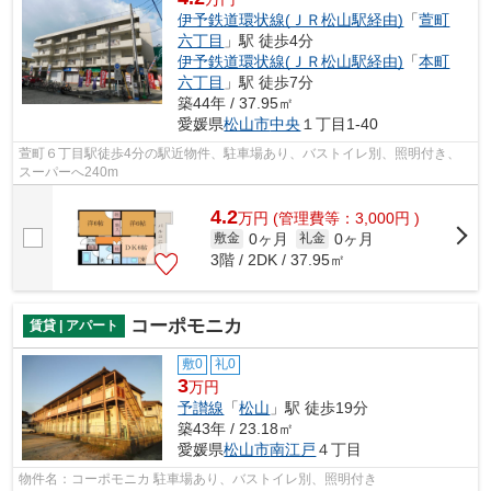
伊予鉄道環状線(ＪＲ松山駅経由)
「
萱町
六丁目
」駅 徒歩4分
伊予鉄道環状線(ＪＲ松山駅経由)
「
本町
六丁目
」駅 徒歩7分
築44年 / 37.95㎡
愛媛県
松山市
中央
１丁目1-40
萱町６丁目駅徒歩4分の駅近物件、駐車場あり、バストイレ別、照明付き、
スーパーへ240m
4.2
万
円
(管理費等：3,000円 )
0ヶ月
0ヶ月
敷金
礼金
3階 / 2DK / 37.95㎡
コーポモニカ
賃貸 | アパート
敷0
礼0
3
万円
予讃線
「
松山
」駅 徒歩19分
築43年 / 23.18㎡
愛媛県
松山市
南江戸
４丁目
物件名：コーポモニカ 駐車場あり、バストイレ別、照明付き