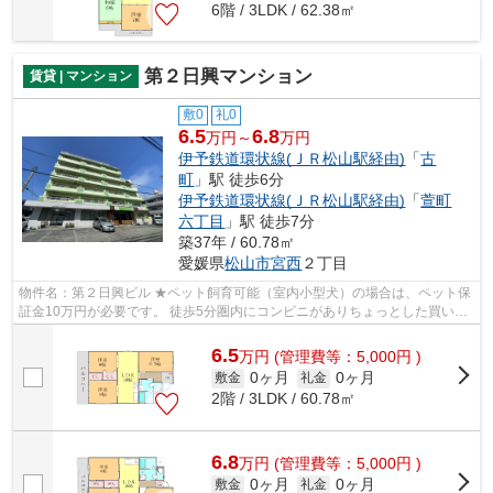
6階 / 3LDK / 62.38㎡
第２日興マンション
賃貸 | マンション
敷0
礼0
6.5
6.8
万円～
万円
伊予鉄道環状線(ＪＲ松山駅経由)
「
古
町
」駅 徒歩6分
伊予鉄道環状線(ＪＲ松山駅経由)
「
萱町
六丁目
」駅 徒歩7分
築37年 / 60.78㎡
愛媛県
松山市
宮西
２丁目
物件名：第２日興ビル ★ペット飼育可能（室内小型犬）の場合は、ペット保
証金10万円が必要です。 徒歩5分圏内にコンビニがありちょっとした買い物
に便利です。室内設備は浴室乾燥機・...
6.5
万
円
(管理費等：5,000円 )
0ヶ月
0ヶ月
敷金
礼金
2階 / 3LDK / 60.78㎡
6.8
万
円
(管理費等：5,000円 )
0ヶ月
0ヶ月
敷金
礼金