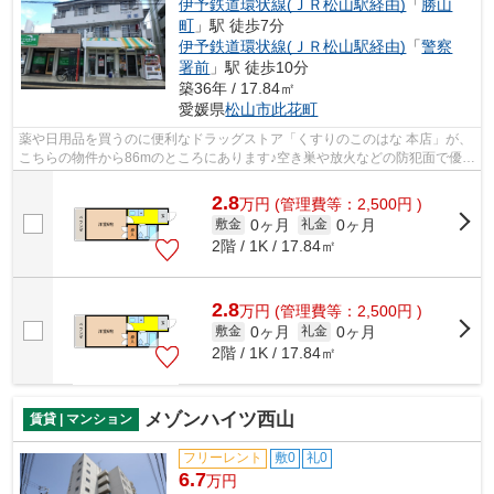
伊予鉄道環状線(ＪＲ松山駅経由)
「
勝山
町
」駅 徒歩7分
伊予鉄道環状線(ＪＲ松山駅経由)
「
警察
署前
」駅 徒歩10分
築36年 / 17.84㎡
愛媛県
松山市
此花町
薬や日用品を買うのに便利なドラッグストア「くすりのこのはな 本店」が、
こちらの物件から86mのところにあります♪空き巣や放火などの防犯面で優れ
ているマンションタイプの物件です♪...
2.8
万
円
(管理費等：2,500円 )
0ヶ月
0ヶ月
敷金
礼金
2階 / 1K / 17.84㎡
2.8
万
円
(管理費等：2,500円 )
0ヶ月
0ヶ月
敷金
礼金
2階 / 1K / 17.84㎡
メゾンハイツ西山
賃貸 | マンション
フリーレント
敷0
礼0
6.7
万円