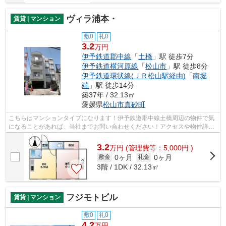
ヴィラ浦本・
賃貸 | マンション
敷0
礼0
3.2
万円
伊予鉄道郡中線
「
土橋
」駅 徒歩7分
伊予鉄道横河原線
「
松山市
」駅 徒歩8分
伊予鉄道環状線(ＪＲ松山駅経由)
「
南堀
端
」駅 徒歩14分
築37年 / 32.13㎡
愛媛県
松山市
真砂町
こちらはマンションタイプになります！伊予鉄道郡中線土橋周辺の物件で気
になることがあれば、当社までお問い合わせください！アクセスや物件詳細
などを詳しくご紹介させていただきます♪
3.2
万
円
(管理費等：5,000円 )
0ヶ月
0ヶ月
敷金
礼金
3階 / 1DK / 32.13㎡
フジモトビル
賃貸 | マンション
敷0
礼0
4.2
万円