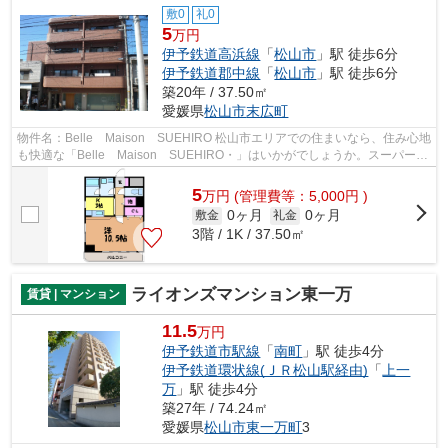
敷0
礼0
5
万円
伊予鉄道高浜線
「
松山市
」駅 徒歩6分
伊予鉄道郡中線
「
松山市
」駅 徒歩6分
築20年 / 37.50㎡
愛媛県
松山市
末広町
物件名：Belle Maison SUEHIRO 松山市エリアでの住まいなら、住み心地
も快適な「Belle Maison SUEHIRO・」はいかがでしょうか。スーパーま
で徒歩1分圏内です。一人暮らしで間取り...
5
万
円
(管理費等：5,000円 )
0ヶ月
0ヶ月
敷金
礼金
3階 / 1K / 37.50㎡
ライオンズマンション東一万
賃貸 | マンション
11.5
万円
伊予鉄道市駅線
「
南町
」駅 徒歩4分
伊予鉄道環状線(ＪＲ松山駅経由)
「
上一
万
」駅 徒歩4分
築27年 / 74.24㎡
愛媛県
松山市
東一万町
3