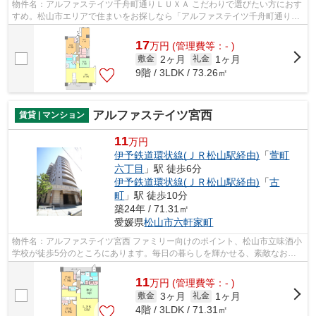
物件名：アルファステイツ千舟町通りＬＵＸＡ こだわりで選びたい方におす
すめ。松山市エリアで住まいをお探しなら「アルファステイツ千舟町通りＬ
ＵＸＡ」。マンションに光回線を繋い...
17
万
円
(管理費等：- )
2ヶ月
1ヶ月
敷金
礼金
9階 / 3LDK / 73.26㎡
アルファステイツ宮西
賃貸 | マンション
11
万円
伊予鉄道環状線(ＪＲ松山駅経由)
「
萱町
六丁目
」駅 徒歩6分
伊予鉄道環状線(ＪＲ松山駅経由)
「
古
町
」駅 徒歩10分
築24年 / 71.31㎡
愛媛県
松山市
六軒家町
物件名：アルファステイツ宮西 ファミリー向けのポイント、松山市立味酒小
学校が徒歩5分のところにあります。毎日の暮らしを輝かせる、素敵なお部
屋を探しませんか。松山市エリアや伊...
11
万
円
(管理費等：- )
3ヶ月
1ヶ月
敷金
礼金
4階 / 3LDK / 71.31㎡