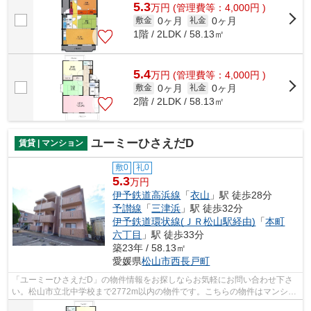
5.3
万
円
(管理費等：4,000円 )
0ヶ月
0ヶ月
敷金
礼金
1階 / 2LDK / 58.13㎡
5.4
万
円
(管理費等：4,000円 )
0ヶ月
0ヶ月
敷金
礼金
2階 / 2LDK / 58.13㎡
ユーミーひさえだD
賃貸 | マンション
敷0
礼0
5.3
万円
伊予鉄道高浜線
「
衣山
」駅 徒歩28分
予讃線
「
三津浜
」駅 徒歩32分
伊予鉄道環状線(ＪＲ松山駅経由)
「
本町
六丁目
」駅 徒歩33分
築23年 / 58.13㎡
愛媛県
松山市
西長戸町
「ユーミーひさえだD」の物件情報をお探しならお気軽にお問い合わせ下さ
い。松山市立北中学校まで2772m以内の物件です。こちらの物件はマンショ
ンです。松山市エリアと伊予鉄道高浜線...