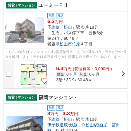
ユーミーＦⅡ
賃貸 | マンション
敷0
礼0
6.3
万円
予讃線
「
松山
」駅 徒歩18分
「生石」バス停下車 徒歩3分
築24年 / 60.48㎡
愛媛県
松山市
竹原
４丁目
こちらの物件はマンションです♪賃貸物件のことでお悩みの方、当社がその悩
みを解消します！当社は多種多様な物件情報を取り扱っているので、きっと
ご希望の物件が見つかるはずです♪
6.3
万
円
(管理費等：3,000円 )
0ヶ月
0ヶ月
敷金
礼金
3階 / 3DK / 60.48㎡
福岡マンション・
賃貸 | マンション
敷0
礼0
3
3.3
万円～
万円
予讃線
「
松山
」駅 徒歩10分
伊予鉄道環状線(ＪＲ松山駅経由)
「
宮田
町
」駅 徒歩11分