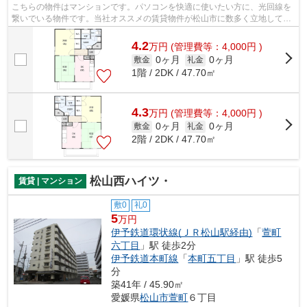
こちらの物件はマンションです。パソコンを快適に使いたい方に、光回線を
繋いでいる物件です。当社オススメの賃貸物件が松山市に数多く立地してい
ます。多種多様な物件を取り扱ってい...
4.2
万
円
(管理費等：4,000円 )
0ヶ月
0ヶ月
敷金
礼金
1階 / 2DK / 47.70㎡
4.3
万
円
(管理費等：4,000円 )
0ヶ月
0ヶ月
敷金
礼金
2階 / 2DK / 47.70㎡
松山西ハイツ・
賃貸 | マンション
敷0
礼0
5
万円
伊予鉄道環状線(ＪＲ松山駅経由)
「
萱町
六丁目
」駅 徒歩2分
伊予鉄道本町線
「
本町五丁目
」駅 徒歩5
分
築41年 / 45.90㎡
愛媛県
松山市
萱町
６丁目