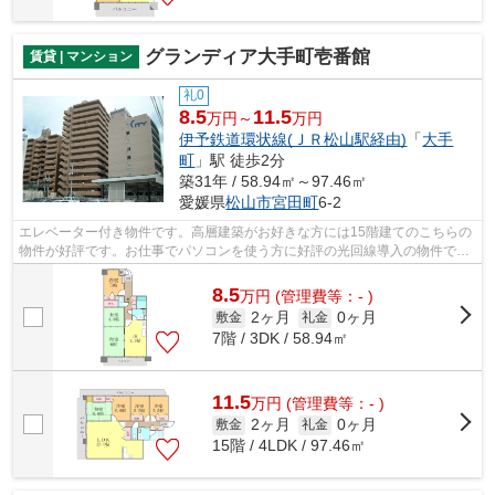
グランディア大手町壱番館
賃貸 | マンション
礼0
8.5
11.5
万円～
万円
伊予鉄道環状線(ＪＲ松山駅経由)
「
大手
町
」駅 徒歩2分
築31年 / 58.94㎡～97.46㎡
愛媛県
松山市
宮田町
6-2
エレベーター付き物件です。高層建築がお好きな方には15階建てのこちらの
物件が好評です。お仕事でパソコンを使う方に好評の光回線導入の物件で
す。当社スタッフが地域の賃貸情報をご...
8.5
万
円
(管理費等：- )
2ヶ月
0ヶ月
敷金
礼金
7階 / 3DK / 58.94㎡
11.5
万
円
(管理費等：- )
2ヶ月
0ヶ月
敷金
礼金
15階 / 4LDK / 97.46㎡