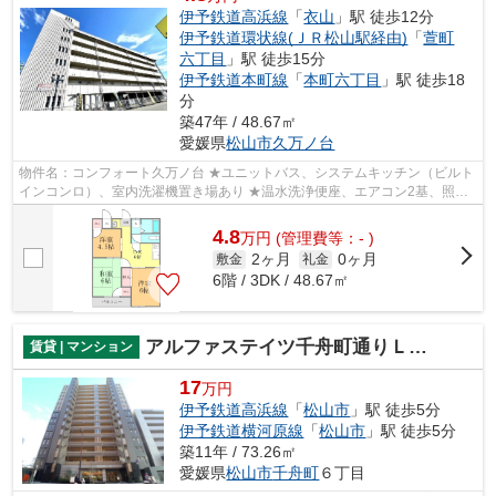
伊予鉄道高浜線
「
衣山
」駅 徒歩12分
伊予鉄道環状線(ＪＲ松山駅経由)
「
萱町
六丁目
」駅 徒歩15分
伊予鉄道本町線
「
本町六丁目
」駅 徒歩18
分
築47年 / 48.67㎡
愛媛県
松山市
久万ノ台
物件名：コンフォート久万ノ台 ★ユニットバス、システムキッチン（ビルト
インコンロ）、室内洗濯機置き場あり ★温水洗浄便座、エアコン2基、照明
器具、などリフォームしているお部屋です♪
4.8
万
円
(管理費等：- )
2ヶ月
0ヶ月
敷金
礼金
6階 / 3DK / 48.67㎡
アルファステイツ千舟町通りＬＵＸＡ
賃貸 | マンション
17
万円
伊予鉄道高浜線
「
松山市
」駅 徒歩5分
伊予鉄道横河原線
「
松山市
」駅 徒歩5分
築11年 / 73.26㎡
愛媛県
松山市
千舟町
６丁目