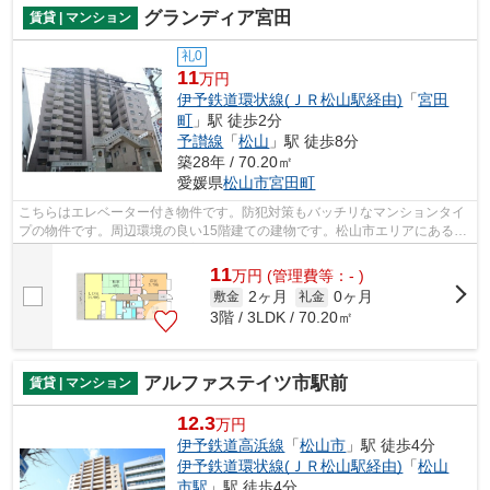
グランディア宮田
賃貸 | マンション
礼0
11
万円
伊予鉄道環状線(ＪＲ松山駅経由)
「
宮田
町
」駅 徒歩2分
予讃線
「
松山
」駅 徒歩8分
築28年 / 70.20㎡
愛媛県
松山市
宮田町
こちらはエレベーター付き物件です。防犯対策もバッチリなマンションタイ
プの物件です。周辺環境の良い15階建ての建物です。松山市エリアにある賃
貸情報のことなら、地域に密着した当...
11
万
円
(管理費等：- )
2ヶ月
0ヶ月
敷金
礼金
3階 / 3LDK / 70.20㎡
アルファステイツ市駅前
賃貸 | マンション
12.3
万円
伊予鉄道高浜線
「
松山市
」駅 徒歩4分
伊予鉄道環状線(ＪＲ松山駅経由)
「
松山
市駅
」駅 徒歩4分