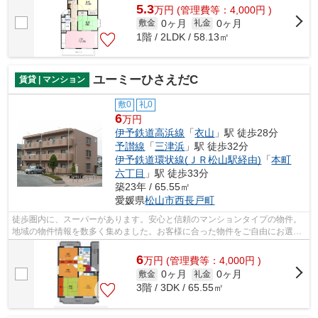
5.3
万
円
(管理費等：4,000円 )
0ヶ月
0ヶ月
敷金
礼金
1階 / 2LDK / 58.13㎡
ユーミーひさえだC
賃貸 | マンション
敷0
礼0
6
万円
伊予鉄道高浜線
「
衣山
」駅 徒歩28分
予讃線
「
三津浜
」駅 徒歩32分
伊予鉄道環状線(ＪＲ松山駅経由)
「
本町
六丁目
」駅 徒歩33分
築23年 / 65.55㎡
愛媛県
松山市
西長戸町
徒歩圏内に、スーパーがあります。安心と信頼のマンションタイプの物件。
地域の物件情報を数多く集めました。お客様に合った物件をご自由にお選び
下さい。お問い合わせもお気軽にご連...
6
万
円
(管理費等：4,000円 )
0ヶ月
0ヶ月
敷金
礼金
3階 / 3DK / 65.55㎡