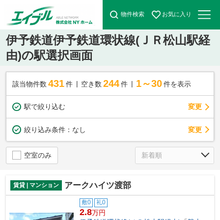
物件検索
お気に入り
伊予鉄道伊予鉄道環状線(ＪＲ松山駅経
由)の駅選択画面
431
244
1～30
該当物件数
件
空き数
件
件を表示
駅で絞り込む
変更
変更
絞り込み条件：
なし
空室のみ
アークハイツ渡部
賃貸 | マンション
敷0
礼0
2.8
万円