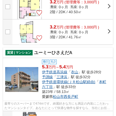
3.2
万
円
(管理費等：3,000円 )
0ヶ月
0ヶ月
敷金
礼金
2階 / 2DK / 40.50㎡
3.2
万
円
(管理費等：3,000円 )
0ヶ月
0ヶ月
敷金
礼金
3階 / 2DK / 41.76㎡
ユーミーひさえだA
賃貸 | マンション
敷0
礼0
5.3
5.4
万円～
万円
伊予鉄道高浜線
「
衣山
」駅 徒歩28分
予讃線
「
三津浜
」駅 徒歩32分
伊予鉄道環状線(ＪＲ松山駅経由)
「
本町
六丁目
」駅 徒歩33分
築23年 / 58.13㎡
愛媛県
松山市
西長戸町
最寄りのスーパーまで474mです。綺麗好きな方にも満足の内装にこだわっ
たマンションタイプ。あなたにとって快適な物件を探すなら、当社にお任せ
下さい。当社は、お客様のライフスタイ...