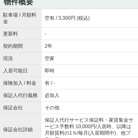
物件概要
駐車場 / 月額料
空有 / 3,300円 (税込)
金
更新料
-
契約期間
2年
現況
空家
入居可能日
即時
保険加入 / 料金
有 / -
保証人代行義務
必加入
保証会社
その他
保証人代行サービス保証料・家賃集金サ
ービス手数料 10,000円/入居時、以降は
保証会社詳細
月額賃料の1％/毎月(入居期間中)、他プ