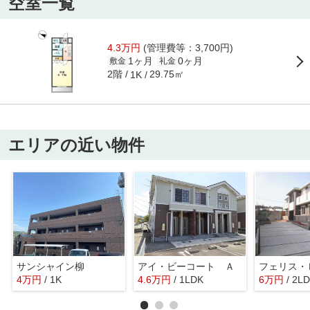
空室一覧
4.3万円
(管理費等：3,700円)
1ヶ月
0ヶ月
敷金
礼金
2階
29.75㎡
1K
エリアの近い物件
サンシャイン柳
アイ・ビーコート Ａ
フェリス・
4
万
円
/ 1K
4.6
万
円
/ 1LDK
6
万
円
/ 2L