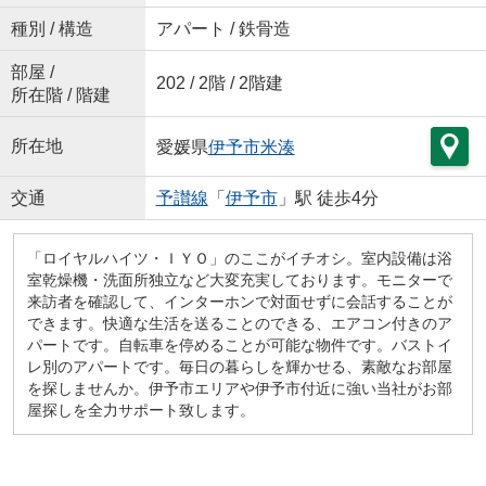
種別 / 構造
アパート / 鉄骨造
部屋 /
202 / 2階 / 2階建
所在階 / 階建
所在地
愛媛県
伊予市
米湊
交通
予讃線
「
伊予市
」駅 徒歩4分
「ロイヤルハイツ・ＩＹＯ」のここがイチオシ。室内設備は浴
室乾燥機・洗面所独立など大変充実しております。モニターで
来訪者を確認して、インターホンで対面せずに会話することが
できます。快適な生活を送ることのできる、エアコン付きのア
パートです。自転車を停めることが可能な物件です。バストイ
レ別のアパートです。毎日の暮らしを輝かせる、素敵なお部屋
を探しませんか。伊予市エリアや伊予市付近に強い当社がお部
屋探しを全力サポート致します。