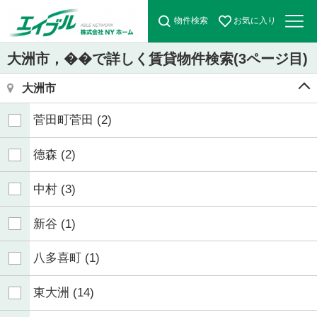
物件検索
お気に入り
大洲市，��で詳しく賃貸物件検索(3ページ目)
大洲市
菅田町菅田
(2)
徳森
(2)
中村
(3)
新谷
(1)
八多喜町
(1)
東大洲
(14)