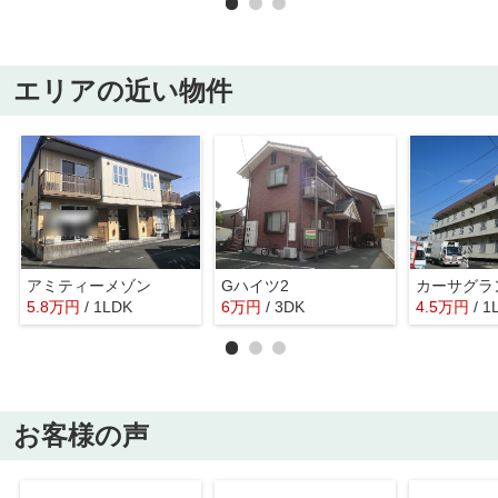
エリアの近い物件
アミティーメゾン
Gハイツ2
カーサグラ
5.8
万
円
/ 1LDK
6
万
円
/ 3DK
4.5
万
円
/ 1
お客様の声