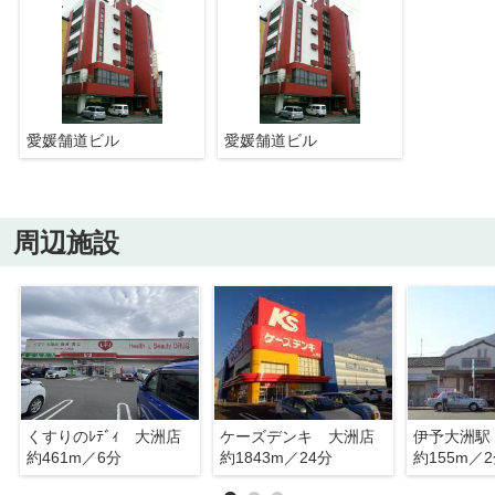
愛媛舗道ビル
愛媛舗道ビル
周辺施設
くすりのﾚﾃﾞｨ 大洲店
ケーズデンキ 大洲店
伊予大洲駅
約461m／6分
約1843m／24分
約155m／