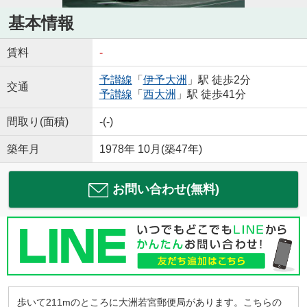
基本情報
賃料
-
予讃線
「
伊予大洲
」駅 徒歩2分
交通
予讃線
「
西大洲
」駅 徒歩41分
間取り(面積)
-(-)
築年月
1978年 10月(築47年)
お問い合わせ(無料)
歩いて211mのところに大洲若宮郵便局があります。こちらの