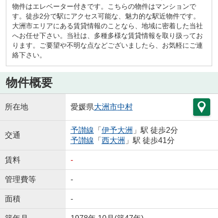
物件はエレベーター付きです。こちらの物件はマンションで
す。徒歩2分で駅にアクセス可能な、魅力的な駅近物件です。
大洲市エリアにある賃貸情報のことなら、地域に密着した当社
へお任せ下さい。当社は、多種多様な賃貸情報を取り扱ってお
ります。ご要望や不明な点などございましたら、お気軽にご連
絡下さい。
物件概要
所在地
愛媛県
大洲市
中村
予讃線
「
伊予大洲
」駅 徒歩2分
交通
予讃線
「
西大洲
」駅 徒歩41分
賃料
-
管理費等
-
面積
-