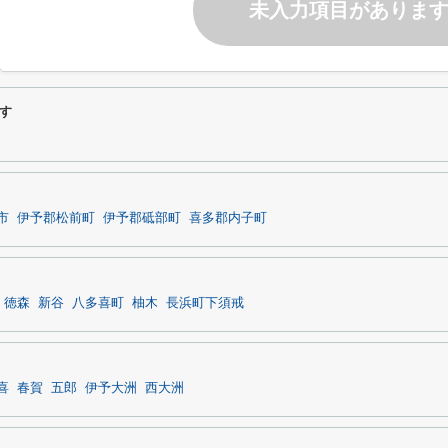
未入力項目がありま
す
市
伊予郡松前町
伊予郡砥部町
喜多郡内子町
徳森
新谷
八多喜町
柚木
長浜町下須戒
喜
春賀
五郎
伊予大洲
西大洲