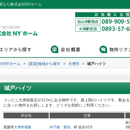
産なら株式会社NYホーム
社NYホーム
>
(賃貸)地域から探す
>
大洲市
>
城戸ハイツ
城戸ハイツ
コンビニ大洲徳森店が117mにある物件です。最上階のハイツです。数あ
に合った物件をお探しします。どうぞお気軽にご利用ください。
所在地
交通
築
愛媛県
大洲市
徳森
内子線
「
新谷
」駅 徒歩32分
2