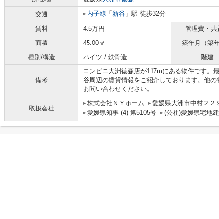
内子線
「
新谷
」駅 徒歩32分
交通
賃料
4.5万円
管理費・共
面積
45.00㎡
築年月（築
種別/構造
ハイツ / 鉄骨造
階建
コンビニ大洲徳森店が117mにある物件です。
備考
谷周辺の賃貸情報をご紹介しております。他の
お問い合わせください。
株式会社ＮＹホーム
愛媛県大洲市中村２２
取扱会社
愛媛県知事 (4) 第5105号
(公社)愛媛県宅地