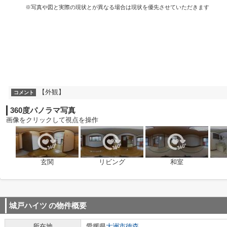
※写真や図と実際の現状とが異なる場合は現状を優先させていただきます
【外観】
コメント
360度パノラマ写真
画像をクリックして視点を操作
玄関
リビング
和室
城戸ハイツ
の物件概要
所在地
愛媛県
大洲市
徳森