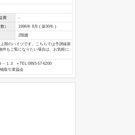
益費
-
年数）
1996年 8月 ( 築30年 )
2階建
最上階のハイツです。こちらでは予讃線新
物件もご覧になりたい場合は、お気軽に
９－１３
TEL:0893-57-6200
建物取引業協会