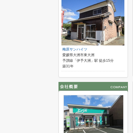
梅原サンハイツ
愛媛県大洲市東大洲
予讃線「伊予大洲」駅 徒歩15分
築31年