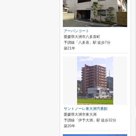
アーバンコート
愛媛県大洲市八多喜町
予讃線「八多喜」駅 徒歩7分
築21年
サントノーレ東大洲弐番館
愛媛県大洲市東大洲
予讃線「伊予大洲」駅 徒歩32分
築20年