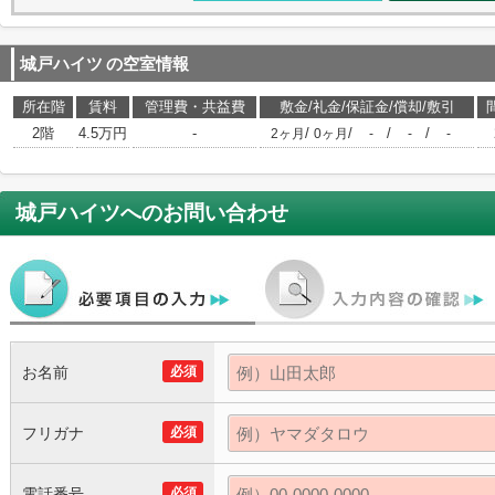
城戸ハイツ
の空室情報
所在階
賃料
管理費・共益費
敷金/礼金/保証金/償却/敷引
2階
4.5万円
-
/
/
/
/
2ヶ月
0ヶ月
-
-
-
城戸ハイツ
へのお問い合わせ
お名前
必須
フリガナ
必須
電話番号
必須