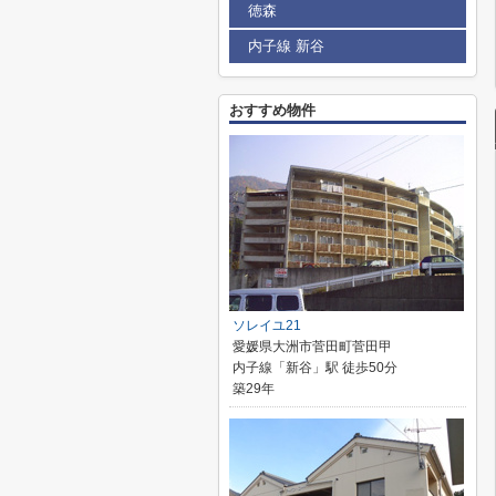
徳森
内子線 新谷
おすすめ物件
ソレイユ21
愛媛県大洲市菅田町菅田甲
内子線「新谷」駅 徒歩50分
築29年