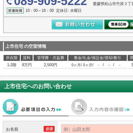
089-909-5222
愛媛県松山市竹原２丁目
10：00～18：00 定休日: 水曜日
上市住宅
の空室情報
所在階
賃料
管理費・共益費
敷金/礼金/保証金/償却/敷引
1-2階
9万円
2,500円
/
/
/
/
0ヶ月
0ヶ月
-
-
-
上市住宅
へのお問い合わせ
お名前
必須