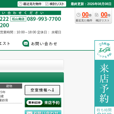
最終更新：2026年08月08日
00
00
件
件
最近見た物件
検討リスト
営業時間：10:00～18:00
定休日： 水曜日
建物
空室情報へ
23年
階建
量鉄骨