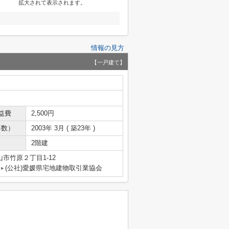
拡大されて表示されます。
情報の見方
【一戸建て】
益費
2,500円
年数）
2003年 3月 ( 築23年 )
2階建
市竹原２丁目1-12
(公社)愛媛県宅地建物取引業協会