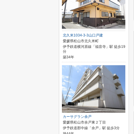
北久米1034-3-3山口戸建
愛媛県松山市北久米町
伊予鉄道横河原線「福音寺」駅 徒歩19
分
築34年
カーサグラン余戸
愛媛県松山市余戸東２丁目
伊予鉄道郡中線「余戸」駅 徒歩3分
築44年