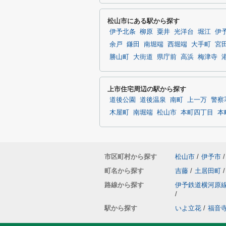
松山市にある駅から探す
伊予北条
柳原
粟井
光洋台
堀江
伊
余戸
鎌田
南堀端
西堀端
大手町
宮
勝山町
大街道
県庁前
高浜
梅津寺
上市住宅周辺の駅から探す
道後公園
道後温泉
南町
上一万
警察
木屋町
南堀端
松山市
本町四丁目
本
市区町村から探す
松山市
/
伊予市
/
町名から探す
吉藤
/
土居田町
/
路線から探す
伊予鉄道横河原
/
駅から探す
いよ立花
/
福音