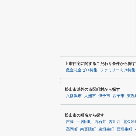
上市住宅に関するこだわり条件から探す
敷金礼金ゼロ特集
ファミリー向け特集
松山市以外の市区町村から探す
八幡浜市
大洲市
伊予市
西予市
東温
松山市の町名から探す
吉藤
土居田町
西石井
古川西
北久米
高岡町
南斎院町
東垣生町
西垣生町