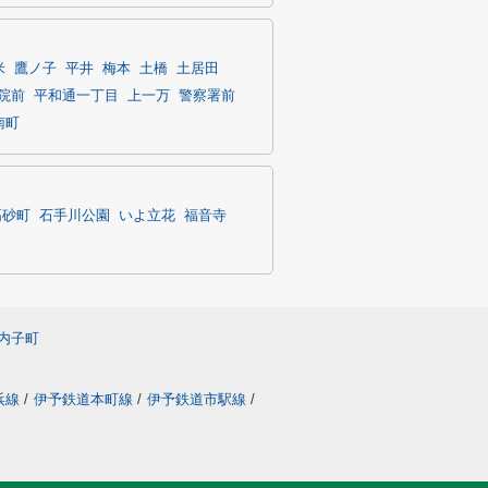
米
鷹ノ子
平井
梅本
土橋
土居田
院前
平和通一丁目
上一万
警察署前
南町
高砂町
石手川公園
いよ立花
福音寺
内子町
浜線
/
伊予鉄道本町線
/
伊予鉄道市駅線
/