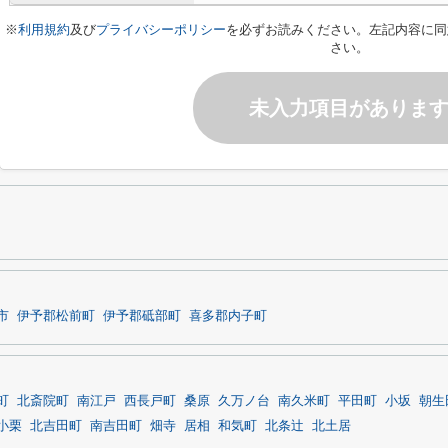
※
利用規約
及び
プライバシーポリシー
を必ずお読みください。左記内容に同
さい。
未入力項目がありま
市
伊予郡松前町
伊予郡砥部町
喜多郡内子町
町
北斎院町
南江戸
西長戸町
桑原
久万ノ台
南久米町
平田町
小坂
朝生
小栗
北吉田町
南吉田町
畑寺
居相
和気町
北条辻
北土居