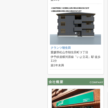
クランツ朝生田
愛媛県松山市朝生田町３丁目
伊予鉄道横河原線「いよ立花」駅 徒歩
11分
築1年未満