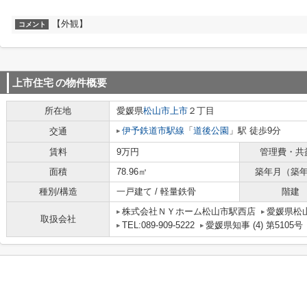
【外観】
コメント
上市住宅
の物件概要
所在地
愛媛県
松山市
上市
２丁目
伊予鉄道市駅線
「
道後公園
」駅 徒歩9分
交通
賃料
9万円
管理費・共
面積
78.96㎡
築年月（築
種別/構造
一戸建て / 軽量鉄骨
階建
株式会社ＮＹホーム松山市駅西店
愛媛県松山
取扱会社
TEL:089-909-5222
愛媛県知事 (4) 第5105号