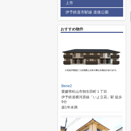
上市
伊予鉄道市駅線 道後公園
おすすめ物件
Bene2
愛媛県松山市朝生田町１丁目
伊予鉄道横河原線「いよ立花」駅 徒歩
9分
築1年未満