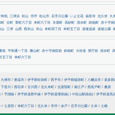
予和気
三津浜
松山
市坪
松山市
石手川公園
いよ立花
福音寺
北久米
久
田町
古町
萱町六丁目
本町六丁目
木屋町
高砂町
清水町
鉄砲町
赤十字病
港山
三津
山西
西衣山
衣山
本町四丁目
本町五丁目
道後温泉
道後公園
署前
平和通一丁目
勝山町
赤十字病院前
鉄砲町
大街道
県庁前
清水町
町五丁目
本町六丁目
大洲市
/
東温市
/
伊予郡松前町
/
西予市
/
伊予郡砥部町
/
八幡浜市
/
喜多郡
下吾川
/
西石井
/
古川西
/
北久米町
/
北斎院町
/
南江戸
/
西長戸町
/
桑原
線
/
予讃線
/
伊予鉄道郡中線
/
伊予鉄道環状線(ＪＲ松山駅経由)
/
伊予鉄道高
寺
/
土居田
/
本町六丁目
/
北久米
/
市坪
/
余戸
/
石手川公園
/
久米
/
土橋