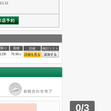
1-12
間取り
面積
詳細
検討リスト
3LDK
78.96㎡
詳細を見る
追加する
0
/
3