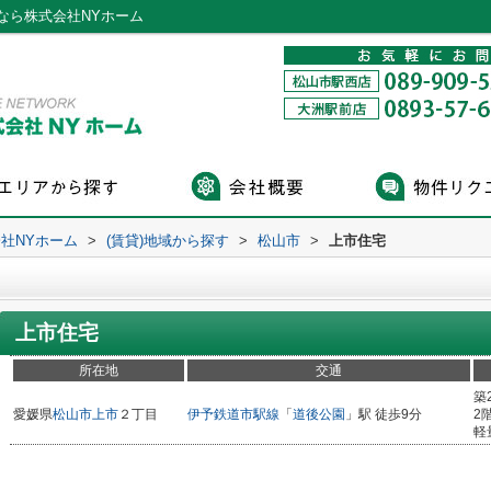
なら株式会社NYホーム
社NYホーム
>
(賃貸)地域から探す
>
松山市
>
上市住宅
上市住宅
所在地
交通
築
愛媛県
松山市
上市
２丁目
伊予鉄道市駅線
「
道後公園
」駅 徒歩9分
2
軽