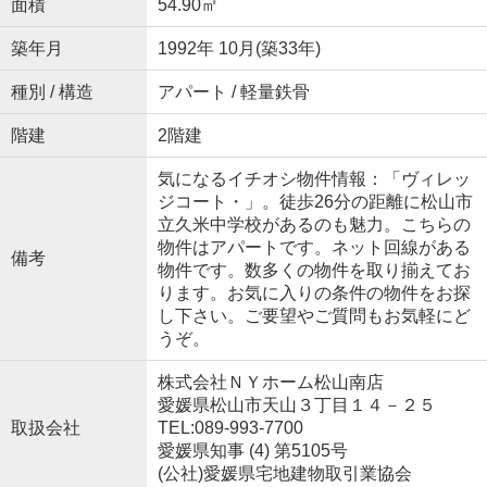
面積
54.90㎡
築年月
1992年 10月(築33年)
種別 / 構造
アパート / 軽量鉄骨
階建
2階建
気になるイチオシ物件情報：「ヴィレッ
ジコート・」。徒歩26分の距離に松山市
立久米中学校があるのも魅力。こちらの
物件はアパートです。ネット回線がある
備考
物件です。数多くの物件を取り揃えてお
ります。お気に入りの条件の物件をお探
し下さい。ご要望やご質問もお気軽にど
うぞ。
株式会社ＮＹホーム松山南店
愛媛県松山市天山３丁目１４－２５
取扱会社
TEL:089-993-7700
愛媛県知事 (4) 第5105号
(公社)愛媛県宅地建物取引業協会