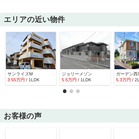
エリアの近い物件
サンライズM
ジョリーメゾン
ガーデン西
3.55
万
円
/ 1LDK
5.5
万
円
/ 1LDK
5.3
万
円
/ 2
お客様の声