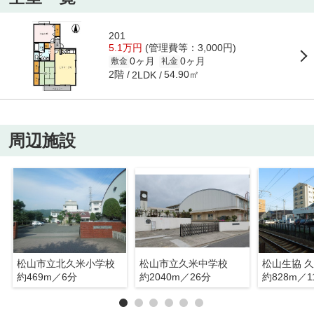
201
5.1万円
(管理費等：3,000円)
0ヶ月
0ヶ月
敷金
礼金
2階
54.90㎡
2LDK
周辺施設
松山市立北久米小学校
松山市立久米中学校
松山生協 
約469m／6分
約2040m／26分
約828m／1