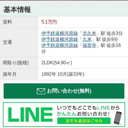
基本情報
賃料
5.1万円
伊予鉄道横河原線
「
北久米
」駅 徒歩3分
伊予鉄道横河原線
「
久米
」駅 徒歩9分
交通
伊予鉄道横河原線
「
福音寺
」駅 徒歩16
分
間取り(面積)
2LDK(54.90㎡)
築年月
1992年 10月(築33年)
お問い合わせ(無料)