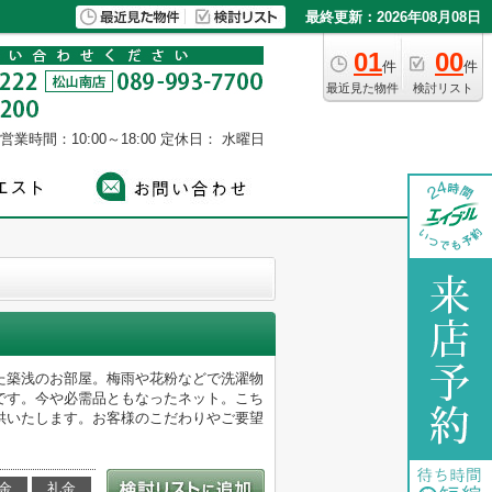
最終更新：2026年08月08日
01
00
件
件
最近見た物件
検討リスト
営業時間：10:00～18:00
定休日： 水曜日
た築浅のお部屋。梅雨や花粉などで洗濯物
です。今や必需品ともなったネット。こち
供いたします。お客様のこだわりやご要望
金
礼金