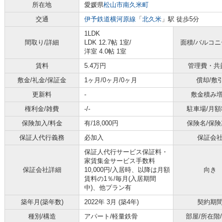
所在地
愛媛県
松山市
南久米町
交通
伊予鉄道横河原線
「
北久米
」駅 徒歩5分
1LDK
間取り/詳細
LDK 12.7帖 1室
/
面積/バルコ
洋室 4.0帖 1室
賃料
5.4万円
管理費・共
敷金/礼金/保証金
1ヶ月/0ヶ月/0ヶ月
償却/敷
更新料
-
敷金積み
権利金/雑費
-/-
駐車場/月額
保険加入/料金
有/18,000円
保険名/保険
保証人代行義務
必加入
保証会
保証人代行サービス保証料・
家賃集金サービス手数料
保証会社詳細
10,000円/入居時、以降は月額
向き
賃料の1％/毎月(入居期間
中)、他プラン有
築年月(築年数)
2022年 3月 (築4年)
契約期
種別/構造
アパート/軽量鉄骨
部屋/所在階