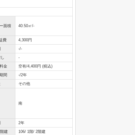
ニー面積
40.50㎡/-
益費
4,300円
引
-/-
増し
-
料金
空有/4,400円 (税込)
期間
-/2年
社
その他
南
間
2年
/階建
106/ 1階/ 2階建