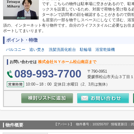
です。こちらの物件は駐車場に空きがあるので、駐
ックスを設置しているため、対面で荷物を受け取る必
ターホンで訪問者の顔を確認することがきるので防
も居室の一部を物干しスペースにしなくて済む、浴
須の、インターネット有り物件です。自分のライフスタイルに必要なお住
ポートしてまいります。
ポイント・特徴
バルコニー
追い焚き
洗髪洗面化粧台
駐輪場
浴室乾燥機
お問い合わせは
株式会社ＮＹホーム松山南店まで
089-993-7700
〒790-0951
愛媛県松山市天山３丁目
10:00～18：00 定休日:水曜日（2、3月は無休）
【アパート】
物件番号：103255707
情報更新日：20
物件概要