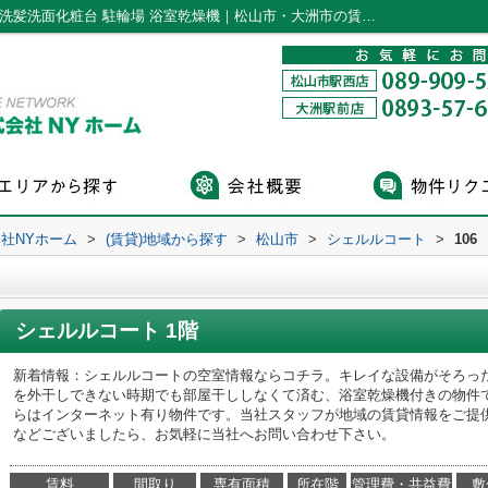
シェルルコート106｜バルコニー 追い焚き 洗髪洗面化粧台 駐輪場 浴室乾燥機｜松山市・大洲市の賃貸・不動産なら株式会社NYホーム
社NYホーム
>
(賃貸)地域から探す
>
松山市
>
シェルルコート
>
106
シェルルコート 1階
新着情報：シェルルコートの空室情報ならコチラ。キレイな設備がそろっ
を外干しできない時期でも部屋干ししなくて済む、浴室乾燥機付きの物件
らはインターネット有り物件です。当社スタッフが地域の賃貸情報をご提
などございましたら、お気軽に当社へお問い合わせ下さい。
賃料
間取り
専有面積
所在階
管理費・共益費
敷