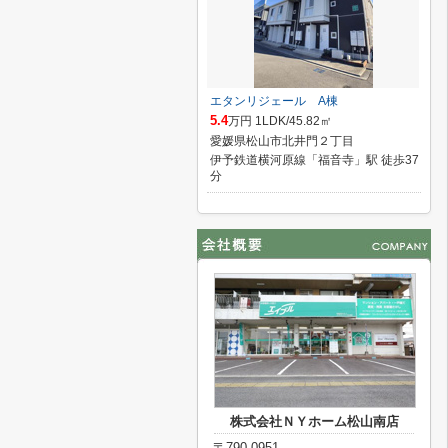
エタンリジェール A棟
5.4
万円 1LDK/45.82㎡
愛媛県松山市北井門２丁目
伊予鉄道横河原線「福音寺」駅 徒歩37
分
株式会社ＮＹホーム松山南店
〒790-0951