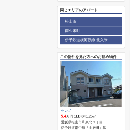
同じエリアのアパート
松山市
南久米町
伊予鉄道横河原線 北久米
この物件を見た方へのお勧め物件
セレノ
5.4
万円 1LDK/41.25㎡
愛媛県松山市和泉北３丁目
伊予鉄道郡中線「土居田」駅