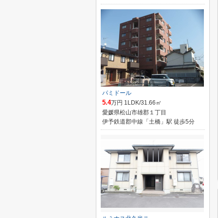
パミドール
5.4
万円 1LDK/31.66㎡
愛媛県松山市雄郡１丁目
伊予鉄道郡中線「土橋」駅 徒歩5分