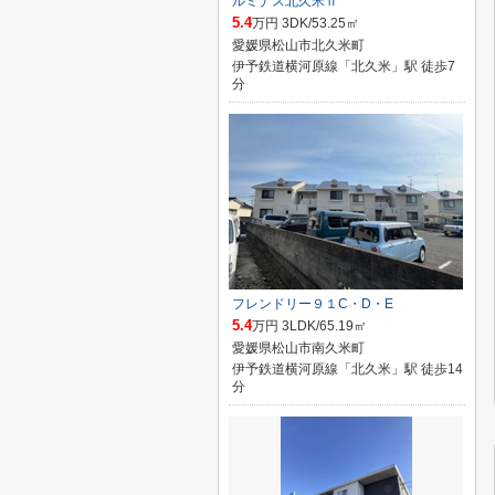
ルミナス北久米Ⅱ
5.4
万円 3DK/53.25㎡
愛媛県松山市北久米町
伊予鉄道横河原線「北久米」駅 徒歩7
分
フレンドリー９１C・D・E
5.4
万円 3LDK/65.19㎡
愛媛県松山市南久米町
伊予鉄道横河原線「北久米」駅 徒歩14
分