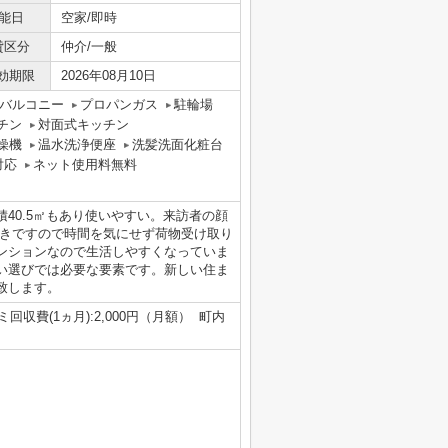
能日
空家/即時
貸区分
仲介/一般
効期限
2026年08月10日
バルコニー
プロパンガス
駐輪場
チン
対面式キッチン
燥機
温水洗浄便座
洗髪洗面化粧台
対応
ネット使用料無料
40.5㎡もあり使いやすい。来訪者の顔
付きですので時間を気にせず荷物受け取り
ンションなので生活しやすくなっていま
い選びでは必要な要素です。新しい住ま
致します。
ミ回収費(1ヵ月):2,000円（月額） 町内