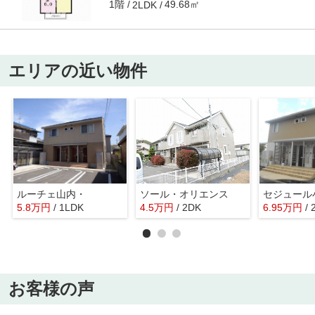
1階
49.68㎡
2LDK
エリアの近い物件
ルーチェ山内・
ソール・オリエンス
セジュール
5.8
万
円
/ 1LDK
4.5
万
円
/ 2DK
6.95
万
円
/
お客様の声