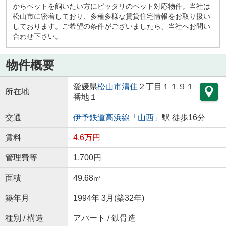
からペットを飼いたい方にピッタリのペット対応物件。当社は
松山市に密着しており、多種多様な賃貸住宅情報をお取り扱い
しております。ご希望の条件がございましたら、当社へお問い
合わせ下さい。
物件概要
愛媛県
松山市
清住
２丁目１１９１
所在地
番地１
交通
伊予鉄道高浜線
「
山西
」駅 徒歩16分
賃料
4.6万円
管理費等
1,700円
面積
49.68㎡
築年月
1994年 3月(築32年)
種別 / 構造
アパート / 鉄骨造