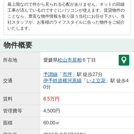
最上階なので外から見られる心配がありません。ネットの回線
工事が済んでいるのですぐにパソコンが使えます。賃貸物件の
ことなら、豊富な物件情報を取り扱う当社にお任せ下さい。当
社スタッフが、お客様のライフスタイルに合った物件をご紹介
いたします。
物件概要
所在地
愛媛県
松山市
居相
６丁目
予讃線
「
市坪
」駅 徒歩27分
交通
伊予鉄道横河原線
「
いよ立花
」駅 徒歩4
0分
賃料
6.5万円
管理費等
4,500円
面積
60.00㎡