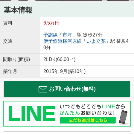
基本情報
賃料
6.5万円
予讃線
「
市坪
」駅 徒歩27分
交通
伊予鉄道横河原線
「
いよ立花
」駅 徒歩4
0分
間取り(面積)
2LDK(60.00㎡)
築年月
2015年 9月(築10年)
お問い合わせ(無料)