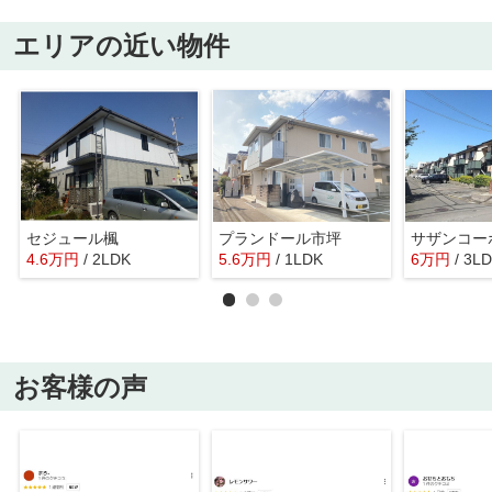
エリアの近い物件
セジュール楓
プランドール市坪
サザンコー
4.6
万
円
/ 2LDK
5.6
万
円
/ 1LDK
6
万
円
/ 3L
お客様の声