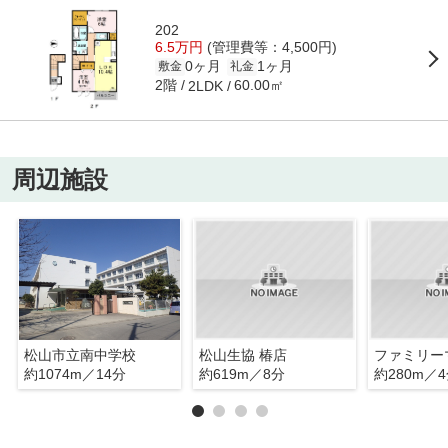
202
6.5万円
(管理費等：4,500円)
0ヶ月
1ヶ月
敷金
礼金
2階
60.00㎡
2LDK
周辺施設
松山市立南中学校
松山生協 椿店
約1074m／14分
約619m／8分
約280m／