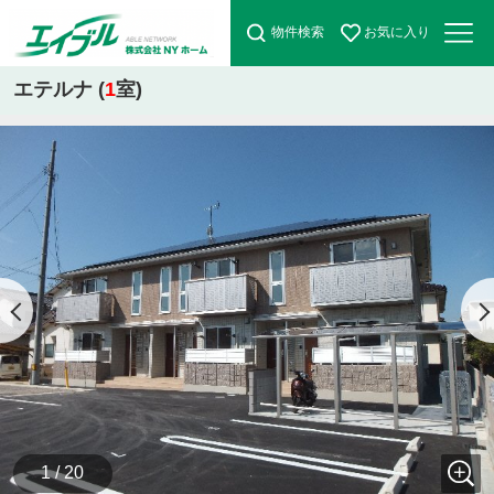
物件検索
お気に入り
エテルナ (
1
室)
1 / 20