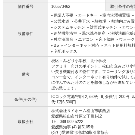
物件番号
105573462
取引条件の有
保証人不要
カードキー
室内洗濯機置場
公営水道
公共下水
駐輪場
敷地内ごみ置
システムキッチン
対面式キッチン
カウン
追焚機能浴室
温水洗浄便座
洗髪洗面化粧
設備条件
独立洗面台
エアコン
床下収納
ウォーク
BS
インターネット対応
ネット使用料無
宅配ボックス
校区：みどり小学校 北中学校
ファミリー向けのポイント、松山市立みどり小
い焚き機能付きの物件です。フローリング張り
備考
コン一台で。インターネット有り物件で試して
に住んでみた時のことを想像しながら進めてい
提供致します。
ICロック電池/初回:2,750円 町会費/月:200円
条件(その他)
代:1万6,500円
株式会社ＮＹホーム松山市駅西店
愛媛県松山市竹原２丁目1-12
取扱会社
TEL:089-909-5222
愛媛県知事 (4) 第5105号
(公社)愛媛県宅地建物取引業協会