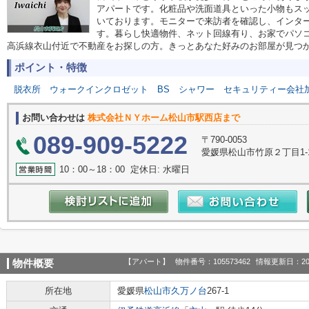
アパートです。化粧品や洗面道具といった小物もス
いております。モニターで来訪者を確認し、インタ
す。暮らし快適物件、ネット回線有り、お家でパソ
高浜線衣山付近で不動産をお探しの方。きっとあなた好みのお部屋が見つ
ポイント・特徴
脱衣所
ウォークインクロゼット
BS
シャワー
セキュリティー会社
お問い合わせは
株式会社ＮＹホーム松山市駅西店まで
089-909-5222
〒790-0053
愛媛県松山市竹原２丁目1-
10：00～18：00 定休日: 水曜日
【アパート】
物件番号：105573462
情報更新日：20
物件概要
所在地
愛媛県
松山市
久万ノ台
267-1