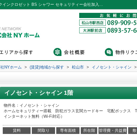
イノセント・シャイン105｜脱衣所 ウォークインクロゼット BS シャワー セキュリティー会社加入済｜松山市・大洲市の賃貸・不動産なら株式会社NYホーム
社NYホーム
>
(賃貸)地域から探す
>
松山市
>
イノセント・シャイン
>
イノセント・シャイン 1階
物件名：イノセント・シャイン
ホームセキュリティー搭載 防犯ガラス玄関カードキー 宅配ボックス 
インターネット無料（Wi-Fi対応）
賃料
間取り
専有面積
所在階
管理費・共益費
敷