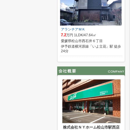
アランチアＭＫ
7.2
万円 1LDK/47.64㎡
愛媛県松山市西石井６丁目
伊予鉄道横河原線「いよ立花」駅 徒歩
24分
株式会社ＮＹホーム松山市駅西店