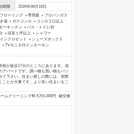
効期限
2026年08月18日
フローリング
専用庭
プロパンガス
き場
ガスコンロ
コンロ２口以上
ターキッチン
バス・トイレ別
台
浴室１坪以上
シャワー
インクロゼット
シューズボックス
料
TVモニタ付インターホン
学校が徒歩17分のところにあります。追
のアパートです。調べ物も買い物もパソ
みて下さい。住まい探しの際には、実際
くことが大事です。より良い住まいをご
 ルームクリーニング料:6万6,000円 鍵交換