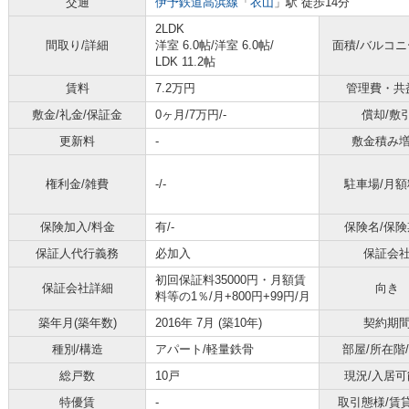
交通
伊予鉄道高浜線
「
衣山
」駅 徒歩14分
2LDK
間取り/詳細
洋室 6.0帖
/
洋室 6.0帖
/
面積/バルコ
LDK 11.2帖
賃料
7.2万円
管理費・共
敷金/礼金/保証金
0ヶ月/7万円/-
償却/敷
更新料
-
敷金積み
権利金/雑費
-/-
駐車場/月額
保険加入/料金
有/-
保険名/保険
保証人代行義務
必加入
保証会
初回保証料35000円・月額賃
保証会社詳細
向き
料等の1％/月+800円+99円/月
築年月(築年数)
2016年 7月 (築10年)
契約期
種別/構造
アパート/軽量鉄骨
部屋/所在階
総戸数
10戸
現況/入居可
特優賃
-
取引態様/賃