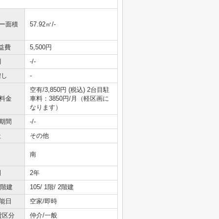
ニー面積
57.92㎡/-
益費
5,500円
引
-/-
増し
-
空有/3,850円 (税込) 2台目駐
料金
車料：3850円/月（軽区画に
なります）
期間
-/-
社
その他
南
間
2年
/階建
105/ 1階/ 2階建
能日
空家/即時
貸区分
仲介/一般