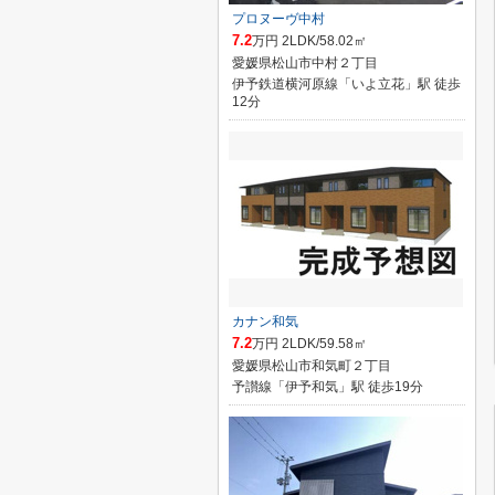
プロヌーヴ中村
7.2
万円 2LDK/58.02㎡
愛媛県松山市中村２丁目
伊予鉄道横河原線「いよ立花」駅 徒歩
12分
カナン和気
7.2
万円 2LDK/59.58㎡
愛媛県松山市和気町２丁目
予讃線「伊予和気」駅 徒歩19分