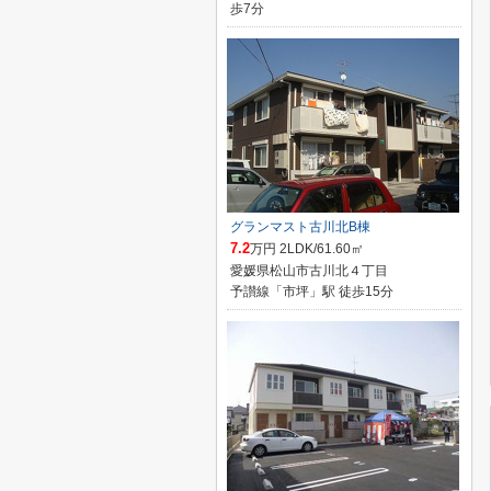
歩7分
グランマスト古川北B棟
7.2
万円 2LDK/61.60㎡
愛媛県松山市古川北４丁目
予讃線「市坪」駅 徒歩15分