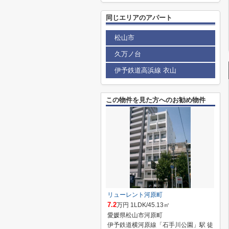
同じエリアのアパート
松山市
久万ノ台
伊予鉄道高浜線 衣山
この物件を見た方へのお勧め物件
リューレント河原町
7.2
万円 1LDK/45.13㎡
愛媛県松山市河原町
伊予鉄道横河原線「石手川公園」駅 徒